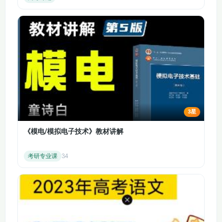
专题8.2.2 乙酸
专题8.2.3 酯 油脂
专题8.2.4 糖类
专题8.2.5 蛋白质和氨基酸
专题8.3.1 常见有机化合物的合成
专题8.3.2 有机高分子的合成
专题9.1.1 金属的存在形式、金属的冶炼（1）
专题9.1.2 金属的冶炼（2）
专题9.2.1 反应的合理选择
3星
专题9.2.2 反应条件的控制
专题9.3.1 金属材料的性能及应用
《模电/模拟电子技术》教材讲解
考研专业课
34