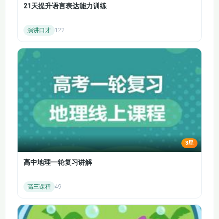
制法和工业制法；理解铵根离子的检验方法。
21天提升语言表达能力训练
第三单元 含氮化合物的合理使用：了解含氮化合物
演讲口才
122
对环境的影响，如酸雨、水体富营养化等；认识合理
使用含氮化合物的重要性，树立绿色化学的观念。
专题 8 有机化合物的获得与应用
第一单元 化石燃料与有机化合物：了解化石燃料的
种类和综合利用；掌握甲烷、乙烯、苯等有机化合物
的结构、性质和用途；认识有机化合物的结构特点和
同分异构现象。
第二单元 食品中的有机化合物：了解乙醇、乙酸、
3星
糖类、油脂、蛋白质等食品中的有机化合物的结构、
高中地理一轮复习讲解
性质和用途；掌握乙醇的氧化反应、乙酸的酯化反应
等重要有机反应。
高三课程
49
第三单元 人工合成有机化合物：了解有机合成的基
本方法和思路；掌握加聚反应和缩聚反应的概念和原