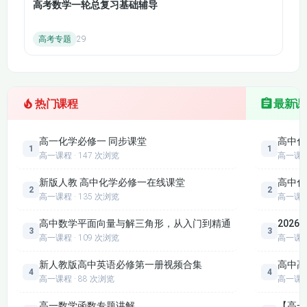
高考数学一轮总复习基础辅导
高考专题
29
热门课程
最新课
高一化学必修一 同步课堂
高中化
1
1
高一课程 · 147 次浏览
高一课
新版人教 高中化学必修一在线课堂
高中化
2
2
高一课程 · 135 次浏览
高一课
高中数学平面向量与解三角形，从入门到精通
202
3
3
高一课程 · 109 次浏览
高一课
新人教版高中英语必修第一册视频合集
高中高
4
4
高一课程 · 88 次浏览
高一课
高一数学函数专题讲解
【高一