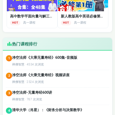
高中数学平面向量与解三角形，从入门到精通
新人教版高中英语必修第一册视频合集
高一课程
高一课程
HOT
HOT
热门课程排行
净空法师《大乘无量寿经》600集-音频版
1
禅佛智慧 · 4534 次浏览
净空法师《大乘无量寿经》视频讲座
2
禅佛智慧 · 2324 次浏览
净空法师-无量寿经600讲
3
禅佛智慧 · 787 次浏览
清华大学（肖星）：《财务分析与决策教学》
4