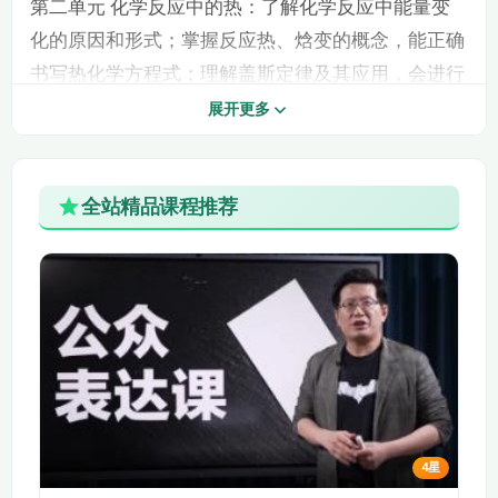
第二单元 化学反应中的热：了解化学反应中能量变
专题8.1.3 煤的综合利
化的原因和形式；掌握反应热、焓变的概念，能正确
专题8.2.1 乙醇
用 苯
书写热化学方程式；理解盖斯定律及其应用，会进行
反应热的计算。
专题8.2.2 乙酸
专题8.2.3 酯 油脂
展开更多
第三单元 化学能与电能的转化：认识原电池的工作
专题8.2.5 蛋白质和氨
专题8.2.4 糖类
原理，能判断原电池的正负极和电极反应；了解常见
基酸
全站精品课程推荐
的化学电源，如干电池、充电电池、燃料电池等；掌
专题8.3.1 常见有机化
专题8.3.2 有机高分子
握电解池的工作原理，能判断电解池的阴阳极和电极
合物的合成
的合成
反应。
专题9.1.1 金属的存在
专题 7 氮与社会可持续发展
专题9.1.2 金属的冶炼
形式、金属的冶炼
第一单元 氮的固定：了解氮在自然界中的存在和循
（2）
（1）
环；掌握氮的固定的概念和方法，如自然固氮和人工
专题9.2.1 反应的合理
专题9.2.2 反应条件的
固氮；认识合成氨反应的原理和条件。
选择
控制
第二单元 重要的含氮化工原料：了解氨气、铵盐、
4星
硝酸等含氮化合物的性质和用途；掌握氨气的实验室
专题9.3.1 金属材料的
性能及应用