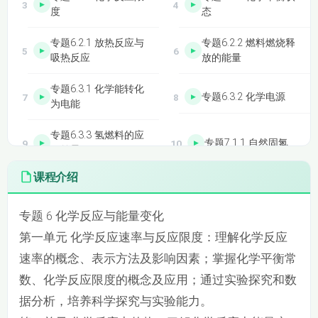
度
态
专题6.2.1 放热反应与
专题6.2.2 燃料燃烧释
吸热反应
放的能量
专题6.3.1 化学能转化
专题6.3.2 化学电源
为电能
专题6.3.3 氢燃料的应
专题7.1.1 自然固氮
用前景
课程介绍
专题7.1.2 人工固氮
专题7.2.1 氨气
专题 6 化学反应与能量变化
专题7.2.2 硝酸
专题7.3.1 铵盐的性质
第一单元 化学反应速率与反应限度：理解化学反应
专题7.3.2 常见氮肥及
专题7.3.3 氮氧化物的
速率的概念、表示方法及影响因素；掌握化学平衡常
其使用
无害化处理
数、化学反应限度的概念及应用；通过实验探究和数
专题8.1.1 天然气的利
专题8.1.2 石油炼制
据分析，培养科学探究与实验能力。
用 甲烷
乙烯