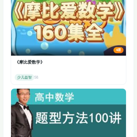
理；认识有机高分子材料的种类和应用。
专题 9 金属与人类文明
第一单元 金属的冶炼方法：了解金属在自然界中的
存在形式；掌握常见金属的冶炼方法，如热还原法、
电解法等；理解金属冶炼的原理和实质。
第二单元 探究铁及其化合物的转化：掌握铁的化学
4星
性质和用途；了解铁的氧化物、氢氧化物的性质和制
《摩比爱数学》
备方法；掌握 Fe²⁺、Fe³⁺的相互转化及检验方法。
第三单元 金属材料的性能及应用：了解金属材料的
少儿益智
58
分类和性能；掌握合金的概念、组成和性能；认识常
见金属材料的应用和发展趋势。
课程目录：
专题6.1.1 化学反应速率
专题6.1.2 影响化学反应速率的因素