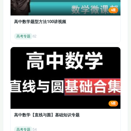
专题6.1.3 化学反应限度
专题6.1.4 化学平衡状态
4星
专题6.2.1 放热反应与吸热反应
高中数学题型方法100讲视频
专题6.2.2 燃料燃烧释放的能量
专题6.3.1 化学能转化为电能
高考专题
62
专题6.3.2 化学电源
专题6.3.3 氢燃料的应用前景
专题7.1.1 自然固氮
专题7.1.2 人工固氮
专题7.2.1 氨气
专题7.2.2 硝酸
专题7.3.1 铵盐的性质
专题7.3.2 常见氮肥及其使用
专题7.3.3 氮氧化物的无害化处理
专题8.1.1 天然气的利用 甲烷
5星
专题8.1.2 石油炼制 乙烯
高中数学【直线与圆】基础知识专题
专题8.1.3 煤的综合利用 苯
专题8.2.1 乙醇
高考专题
54