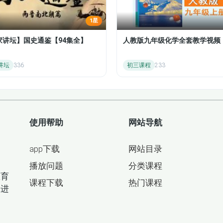
1星
家讲坛】国史通鉴【94集全】
人教版九年级化学全套教学视频
讲坛
336
初三课程
233
使用帮助
网站导航
app下载
网站目录
目
播放问题
分类课程
教育
课程下载
热门课程
间进