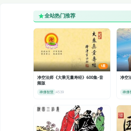
全站热门推荐
1星
净空法师《大乘无量寿经》600集-音
净空
频版
禅佛智慧
4539
禅佛