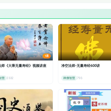
1星
法师《大乘无量寿经》视频讲座
净空法师-无量寿经600讲
智慧
2332
禅佛智慧
793