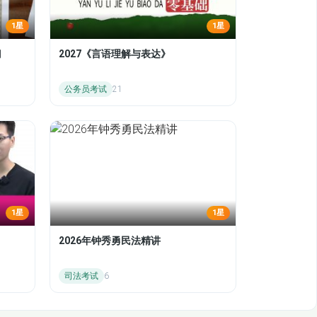
1星
1星
门
2027《言语理解与表达》
公务员考试
21
1星
1星
2026年钟秀勇民法精讲
司法考试
6