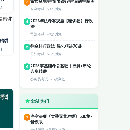
货币金融学/货币银行学/金融学精讲
3
03
财会考试 · 89次浏览
2026年法考客观题【精讲卷】行政
4
法
司法考试 · 83次浏览
法精讲
徐金桂行政法-强化精讲70讲
5
01
司法考试 · 82次浏览
2025零基础考公基础丨行测+申论
6
合集精讲
公务员考试 · 76次浏览
全站热门
净空法师《大乘无量寿经》600集-
1
音频版
禅佛智慧 · 4539次浏览