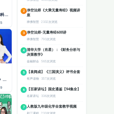
净空法师《大乘无量寿经》视频讲
2
2026年执业医师 内科学 内科学
座
禅佛智慧 · 2332次浏览
25
净空法师-无量寿经600讲
3
禅佛智慧 · 793次浏览
清华大学（肖星）：《财务分析与
4
决策教学》
金融财会 · 565次浏览
【袁阔成】《三国演义》评书全套
5
有声读物 · 357次浏览
注册会计师《审计》注册会计CPA会计零基础精讲
09
【百家讲坛】国史通鉴【94集全】
6
名家讲坛 · 336次浏览
人教版九年级化学全套教学视频
7
初三课程 · 233次浏览