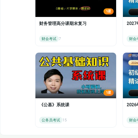
1星
财务管理高分课期末复习
202
财会考试
7
财会
1星
《公基》系统课
20
公务员考试
15
财会