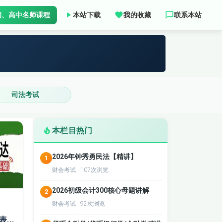
初、高中名师课程
本站下载
我的收藏
联系本站
司法考试
本栏目热门
2026年钟秀勇民法【精讲】
1
财会考试 · 107次浏览
2026初级会计300核心母题讲解
2
财会考试 · 92次浏览
2027《言语理解与表达》