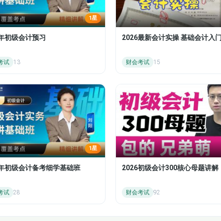
1星
7年初级会计预习
2026最新会计实操 基础会计入
考试
13
财会考试
15
1星
26年初级会计备考细学基础班
2026初级会计300核心母题讲解
考试
28
财会考试
92