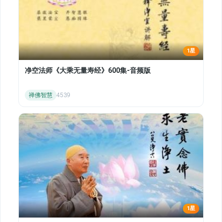
1星
净空法师《大乘无量寿经》600集-音频版
禅佛智慧
4539
1星