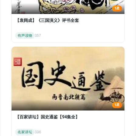
1星
【袁阔成】《三国演义》评书全套
有声读物
357
1星
【百家讲坛】国史通鉴【94集全】
名家讲坛
336