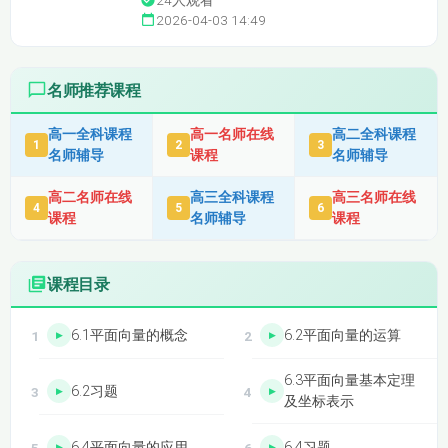
24
人观看
2026-04-03 14:49
名师推荐课程
高一全科课程
高一名师在线
高二全科课程
1
2
3
名师辅导
课程
名师辅导
高二名师在线
高三全科课程
高三名师在线
4
5
6
课程
名师辅导
课程
课程目录
6.1平面向量的概念
6.2平面向量的运算
6.3平面向量基本定理
6.2习题
及坐标表示
6.4平面向量的应用
6.4习题