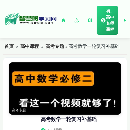
初、
高中
名师
课程
首页
»
高中课程
»
高考专题
» 高考数学一轮复习补基础
高考专题
高考数学一轮复习补基础