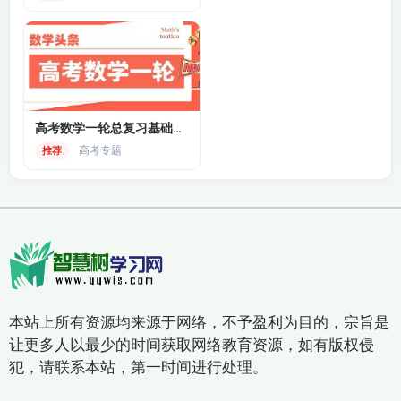
高考数学一轮总复习基础辅导
高考专题
推荐
本站上所有资源均来源于网络，不予盈利为目的，宗旨是
让更多人以最少的时间获取网络教育资源，如有版权侵
犯，请联系本站，第一时间进行处理。