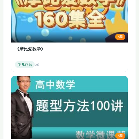
应用；
熟练运用复数的四则运算和三角表示，提升代数计算能力；
理解空间几何体的结构特征，掌握表面积和体积的计算方法；
学会用样本估计总体，理解随机事件的概率计算方式；
增强综合分析和解决问题的能力，提高高考数学成绩。
4星
适用人群
本课程适用于以下学生群体：
《摩比爱数学》
高一、高二学生，希望提前了解高考数学重点内容，打好基础；
高三学生，正在进行一轮复习，需要系统梳理知识体系；
少儿益智
58
数学基础薄弱，希望通过针对性训练提升成绩的学生；
家长或教师，希望为学生提供高质量的复习资源。
课程大纲
课程共分为六章，每章包含多个知识点和对应的习题练习，具体
如下：
第六章 平面向量
6.1 平面向量的概念：介绍向量的定义、方向、大小等基本属
性；
6.2 平面向量的运算：讲解向量的加减法、数乘运算及其几何意
4星