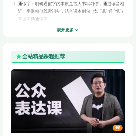
630.11-33 八下 第十
631.11-34 八下 第十
通假字：明确通假字的本质是古人书写习惯，通过读音相
课 小石潭记1
课 小石潭记2
近、字形相似线索识别，结合课本例句（如 “说” 通 “悦”）
掌握高频通假字。
632.11-35 八下 第十
633.11-36 八下 第十
古今异义：分类解析词义扩大、缩小、转移、感情色彩变
一课 核舟记1
一课 核舟记2
展开更多
化四种类型，结合语境（如 “妻子” 古代指 “妻子和儿女”）
634.11-37 八下 第十
635.11-38 八下 21庄
辨析差异。
一课 核舟记3
子二则-北冥有鱼1
一词多义：针对 “之”“而”“食” 等高频词，梳理不同语境下的
全站精品课程推荐
义项，通过教材例句（如 “学而时习之” 的 “之” 代指知识）
636.11-39 八下 21庄
641.11-44 八下 马说
强化记忆。
子二则-北冥有鱼2
1
词类活用：详解名词作动词、形容词作动词、使动用法、
意动用法，用课本例句（如 “一狼洞其中” 的 “洞” 表 “打
642.11-45 八下 马说
643.11-46 九上 岳阳
2
楼记
洞”）明确判断标志。
特殊句式：拆解判断句、被动句、倒装句等，教会通过 “调
644.11-47 九上 醉翁
645.11-48 九上 湖心
整语序”“补出成分” 转化为现代汉语句式。
亭记
亭看雪
同步课本应用
646.11-49 九下 送东
647.11-50 九下 送东
每类知识点均结合当前课本篇目举例，比如讲解 “使动用
阳马生序1
阳马生序2
4星
法” 时关联《生于忧患，死于安乐》“必先苦其心志”，确