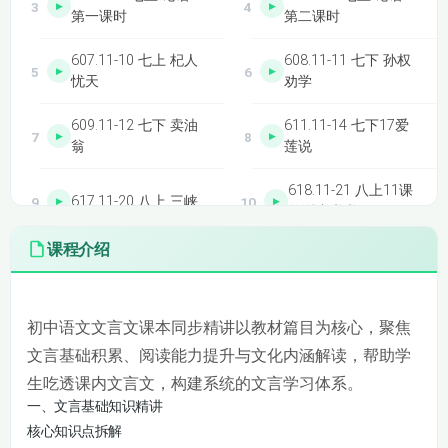
第一课时
第二课时
607.11-10 七上 杞人
608.11-11 七下 孙权
忧天
劝学
609.11-12 七下 卖油
611.11-14 七下17爱
翁
莲说
618.11-21 八上11课
617.11-20 八上 三峡
答谢中书书
课程介绍
621.11-24 八上 桃花
622.11-25 八上 桃花
源记 第一课时
源记 第二课时
初中语文文言文课本同步精讲内容精讲
625.11-28 八上 愚公
626.11-29 八上 愚公
初中语文文言文课本同步精讲以教材篇目为核心，聚焦
移山 第一课时
移山 第二课时
文言基础积累、阅读能力提升与文化内涵解读，帮助学
生吃透课内文言文，构建系统的文言学习体系。
627.11-30 八上 周亚
628.11-31 八上 周亚
一、文言基础知识精讲
夫军细柳 第一课时
夫军细柳 第二课时
核心知识点拆解