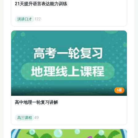
648.11-51 九下 送东
665.11-68 九下 出师
保知识与课本同步，学练结合。
21天提升语言表达能力训练
阳马生序3
表1
演讲口才
122
二、课本篇目深度解读
666.11-69 九下 出师
667.11-70 九下 出师
文意梳理
表2
表3
逐篇拆解课文脉络，明确文章主旨、段落大意与核心情
668.11-71 九下出师
节，比如分析《桃花源记》时，梳理渔人 “发现桃源 —
表4
进入桃源 — 离开桃源 — 再寻桃源” 的叙事线索，帮助学
生快速把握文意。
重难点突破
针对每篇课文的高频考点，聚焦关键语句解析，比如
《岳阳楼记》中 “衔远山，吞长江” 的修辞赏析，《出师
3星
表》中 “亲贤臣，远小人” 的情感内涵，结合语境讲清含
高中地理一轮复习讲解
义与作用。
情感与文化挖掘
高三课程
49
解读课文背后的思想情感与文化价值，比如从《论语》
选篇中提炼儒家 “好学”“修身” 思想，从《愚公移山》中