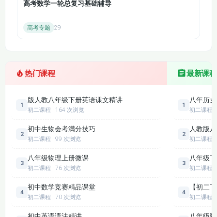
高考数学一轮总复习基础辅导
高考专题
29
热门课程
最新课程
版人教八年级下册英语课文精讲
八年历史
1
1
初二课程 · 164 次浏览
初二课程
初中生物会考满分技巧
人教版八
2
2
初二课程 · 99 次浏览
初二课程
八年级物理上册微课
八年级下
3
3
初二课程 · 76 次浏览
初二课程
初中数学竞赛精品课堂
【初二下
4
4
初二课程 · 70 次浏览
初二课程
初中英语语法精讲
八年级数