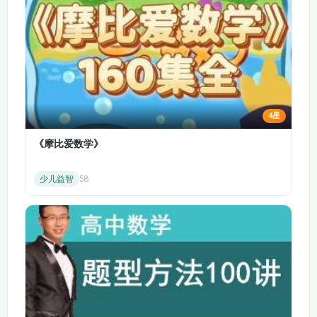
体会古代先民的坚韧精神，让学生感受传统文化魅力。
三、解题方法与能力提升
核心解题技巧
翻译技巧：传授 “留、删、换、调、补” 五字法，比如保留
人名地名，删除语气词，替换古今异义，调整倒装语序，
4星
补出省略成分。
断句方法：结合词性、句式与语境，教学生通过虚词（如
《摩比爱数学》
“也”“者”）、固定结构判断断句位置，搭配课本例句练习。
阅读理解答题模板：针对 “概括内容”“赏析语句”“体会情感”
少儿益智
58
等题型，给出清晰的答题思路，比如赏析语句需兼顾修
辞、含义与情感。
同步练习对接
每篇精讲后配套基础题（字词解释、句子翻译）与提升
题（文意理解、拓展延伸），贴合课本课后习题与考试
题型，强化知识应用能力。