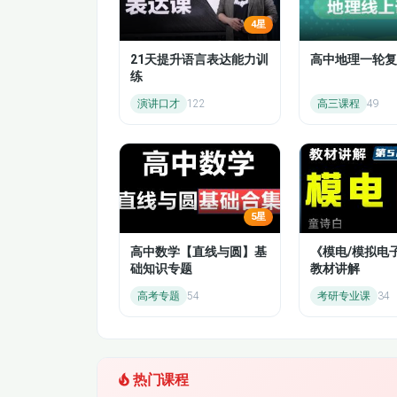
2.8 商务写作：Bar Charts
4星
4.5 Language Focus
2.9 商务技能：Intercultural Communications Barrie
21天提升语言表达能力训
高中地理一轮复
2.10 学习技能：Electronic Resources
4.7 Appropriateness
练
3.1 概念导入：Prejudice and Stereotype
演讲口才
122
高三课程
49
3.2 背景知识 Author and Background
4.9 Electronic Database
3.3 篇章结构：On National Prejudices
3.4 词汇拓展：National Characters
6.1 Economic Sanctions
3.5 相关知识：National Characters and Citizen of t
3.6 语言难点：Language Focus
6.4 International Relations
3.7 写作指导：Thesis Statement
5星
3.8 商务写作：Pie Charts
6.6 Terms related to Nuclear Program
高中数学【直线与圆】基
《模电/模拟电
3.9 商业技能：Dealing with Conflict
础知识专题
教材讲解
6.8 Personal Resume
3.10 学习技能：Use of Libraries
高考专题
54
考研专业课
34
4.1 Monopoly
6.10 Note-taking Skills
4.2 Microsoft Anti-trust Litigation
4.3 A Matter of Sovereignty
4.4 Trial
热门课程
4.5 Language Focus