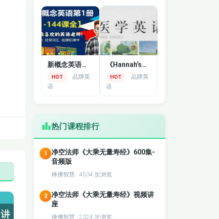
新概念英语第一册逐句讲解
《Hannah’s医学英语》专业英语
品牌英
品牌英
HOT
HOT
语
语
热门课程排行
净空法师《大乘无量寿经》600集-
1
音频版
禅佛智慧 · 4534 次浏览
净空法师《大乘无量寿经》视频讲
2
座
禅佛智慧 · 2324 次浏览