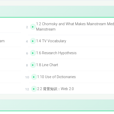
1.2 Chomsky and What Makes Mainstream Med
Mainstream
eam
1.4 TV Vocabulary
1.6 Research Hypothesis
1.8 Line Chart
1.10 Use of Dictionaries
2.2 背景知识：Web 2.0
2.4 词汇拓展：Words and Expressions
2.6 修辞语法：Parallelism