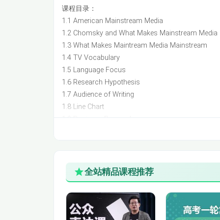
课程目录：
2.7 写作指导：Topic Sentences
1.1 American Mainstream Media
1.2 Chomsky and What Makes Mainstream Media
2.9 商务技能：Intercultural Communications
1.3 What Makes Maintream Media Mainstream
1.4 TV Vocabulary
3.1 概念导入：Prejudice and Stereotype
1.5 Language Focus
1.6 Research Hypothesis
3.3 篇章结构：On National Prejudices
1.7 Audience of Writing
1.8 Line Chart
3.5 相关知识：National Characters and Citiz
1.9 Business Research
World
1.10 Use of Dictionaries
2.1 概念导入：Intellectual Property
3.7 写作指导：Thesis Statement
2.2 背景知识：Web 2.0
3.9 商业技能：Dealing with Conflict
2.3 篇章结构：The Great Seduction
全站精品课程推荐
2.4 词汇拓展：Words and Expressions
4.1 Monopoly
2.5语言难点：Difficult Sentences
2.6 修辞语法：Parallelism
4.3 A Matter of Sovereignty
2.7 写作指导：Topic Sentences