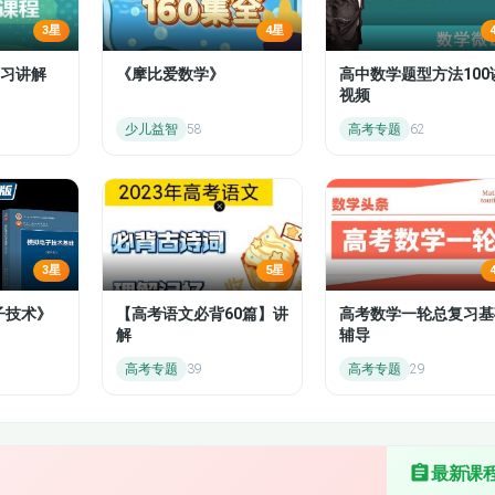
3星
4星
4.6 The Anti-trust Law
rs
习讲解
《摩比爱数学》
高中数学题型方法100
4.8 Professional Email writing
视频
少儿益智
58
高考专题
62
4.10 Literature Review
6.3 Pressure Points
he World
6.5 Language Focus
3星
5星
6.7 Concluding Paragraph
子技术》
【高考语文必背60篇】讲
高考数学一轮总复习基
解
辅导
6.9 Making Presentation
高考专题
39
高考专题
29
最新课