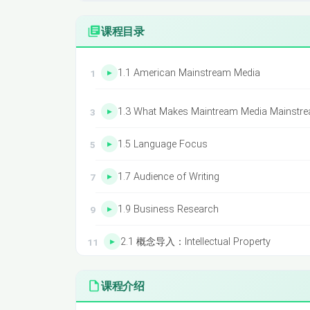
课程目录
1.1 American Mainstream Media
1.3 What Makes Maintream Media Mainstr
1.5 Language Focus
1.7 Audience of Writing
1.9 Business Research
2.1 概念导入：Intellectual Property
2.3 篇章结构：The Great Seduction
课程介绍
2.5语言难点：Difficult Sentences