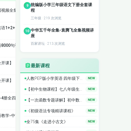
统编版小学三年级语文下册全套课
9
程
国视频全集
三年级 · 219 次浏览
语1+2+3课程精讲
中华五千年全集-袁腾飞全集视频讲
10
座
百家讲坛 · 213 次浏览
8000句视频
公开课】《商务英语听说》
最新课程
人教PEP版小学英语 四年级下册同步精讲
NEW
公开课】《综合商务英语》
【初中生物课程】七八年级生物精讲
NEW
-4册全四册+讲解版
【一次函数专题讲解】初中数学全套课程 中考数学 专题
NEW
《初级语法专项精讲课程》
NEW
语教学-中南财经政法
全75集《走进小古文》
NEW