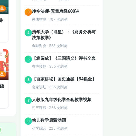
4星
净空法师-无量寿经600讲
3
禅佛智慧 · 787 次浏览
讲
清华大学（肖星）：《财务分析与
4
决策教学》
金融财会 · 565 次浏览
【袁阔成】《三国演义》评书全套
5
有声读物 · 356 次浏览
4星
【百家讲坛】国史通鉴【94集全】
6
础
名家讲坛 · 336 次浏览
人教版九年级化学全套教学视频
7
初三课程 · 233 次浏览
幼儿数学启蒙动画
8
小学综合 · 225 次浏览
程