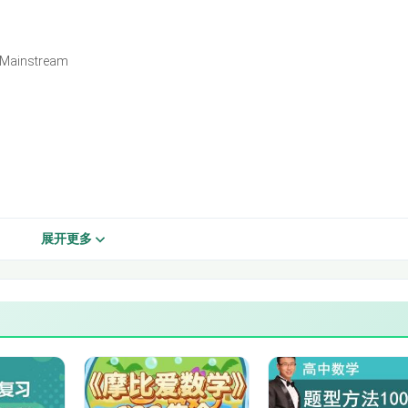
2.8 商务写作：Bar Charts
 Mainstream
 Barriers
2.10 学习技能：Electronic Resources
3.2 背景知识 Author and Background
3.4 词汇拓展：National Characters
en of the
3.6 语言难点：Language Focus
展开更多
3.8 商务写作：Pie Charts
3.10 学习技能：Use of Libraries
4.2 Microsoft Anti-trust Litigation
4.4 Trial