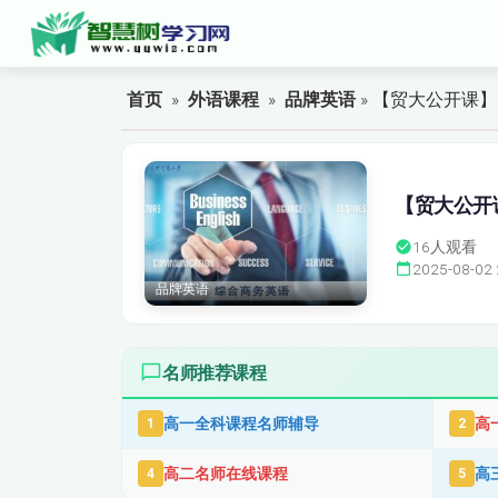
首页
»
外语课程
»
品牌英语
» 【贸大公开课
【贸大公开
16
人观看
2025-08-02 
品牌英语
名师推荐课程
高一全科课程名师辅导
高
1
2
高二名师在线课程
高
4
5