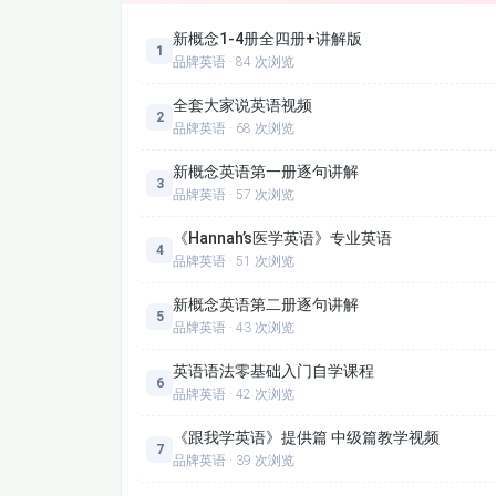
4.6 The Anti-trust Law
新概念1-4册全四册+讲解版
4.7 Appropriateness
1
品牌英语 · 84 次浏览
4.8 Professional Email writing
全套大家说英语视频
4.9 Electronic Database
2
品牌英语 · 68 次浏览
4.10 Literature Review
6.1 Economic Sanctions
新概念英语第一册逐句讲解
3
6.3 Pressure Points
品牌英语 · 57 次浏览
6.4 International Relations
《Hannah’s医学英语》专业英语
6.5 Language Focus
4
品牌英语 · 51 次浏览
6.6 Terms related to Nuclear Program
6.7 Concluding Paragraph
新概念英语第二册逐句讲解
5
6.8 Personal Resume
品牌英语 · 43 次浏览
6.9 Making Presentation
英语语法零基础入门自学课程
6.10 Note-taking Skills
6
品牌英语 · 42 次浏览
《跟我学英语》提供篇 中级篇教学视频
7
品牌英语 · 39 次浏览