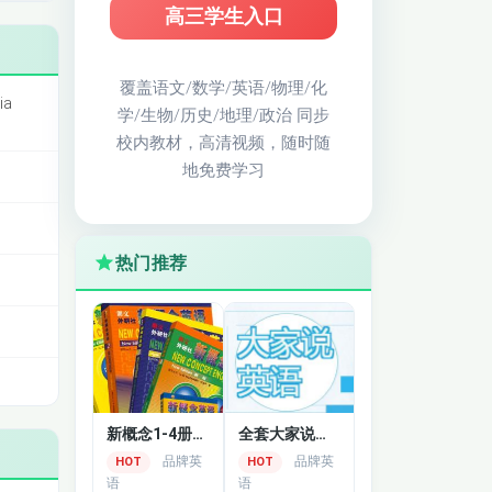
高三学生入口
覆盖语文/数学/英语/物理/化
ia
学/生物/历史/地理/政治 同步
校内教材，高清视频，随时随
地免费学习
热门推荐
新概念1-4册全四册+讲解版
全套大家说英语视频
品牌英
品牌英
HOT
HOT
语
语