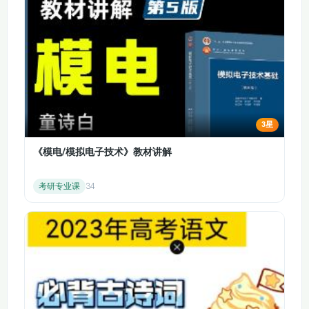
82·76.雅思阅读
81·75.雅思阅读
Summary题逻辑关
Heading题 (二)
系（一）
83·77.雅思阅读
84·78.雅思阅读之选
Summary题逻辑关
择
系 (二)
3星
85·79.雅思阅读选择
86·80.雅思阅读选择
《模电/模拟电子技术》教材讲解
题（一）
题 (2)
考研专业课
34
87·81.雅思阅读填词
88·82.雅思阅读匹配
题
题
89·雅思听力词汇八
90·雅思阅读判断题
AvP
（一）AvP
91·雅思阅读判断题
92·语法课：itzAvP
AvP