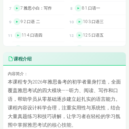
7·雅思小白：写作
8·1.口语一
9·2.口语 二
10·3.口语三
11·4.口语四
12·5.口语五
13·6.口语六
14·7.口语七
课程介绍
15·8.口语八
16·9.口语九
内容简介：
17·10.口语十
18·11.口语十一
本课程专为2026年雅思备考的初学者量身打造，全面
19·12.口语十二
20·13.口语十三
覆盖雅思考试的四大模块——听力、阅读、写作和口
语，帮助学员从零基础逐步建立起扎实的语言能力。
21·14.口语十四
22·15.口语十五(
课程内容设计科学合理，注重实用性与系统性，结合
大量真题练习和技巧讲解，让学习者在轻松的学习氛
23·16.口语十七
24·17.口语十八
围中掌握雅思考试的核心技能。