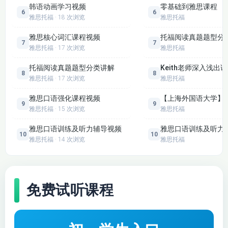
韩语动画学习视频
零基础到雅思课程
加从容。
6
6
雅思托福 · 18 次浏览
雅思托福
适用人群
：本课程适合所有准备参加雅思考试的初学
雅思核心词汇课程视频
托福阅读真题题型分
7
7
雅思托福 · 17 次浏览
雅思托福
者，尤其是英语基础较弱、希望从零开始系统学习的
学生。无论你是学生、职场人士还是自由职业者，都
托福阅读真题题型分类讲解
Keith老师深入浅
8
8
雅思托福 · 17 次浏览
雅思托福
可以通过本课程获得有效的学习支持。
雅思口语强化课程视频
【上海外国语大学】翻
9
9
课程大纲
：课程共包含100个教学单元，内容涵盖词
雅思托福 · 15 次浏览
雅思托福
汇、语音、口语、听力、阅读和写作等多个模块。其
雅思口语训练及听力辅导视频
雅思口语训练及听力
10
10
中，口语部分分为18个专题，涵盖常见话题和答题技
雅思托福 · 14 次浏览
雅思托福
巧；听力部分则详细讲解各类题型，如单选题、地图
题、填空题等；阅读部分包括判断题、选择题、匹配
题等多种题型，并提供丰富的练习材料；写作部分则
免费试听课程
围绕大作文和书信写作展开，帮助学员掌握结构化写
作方法。