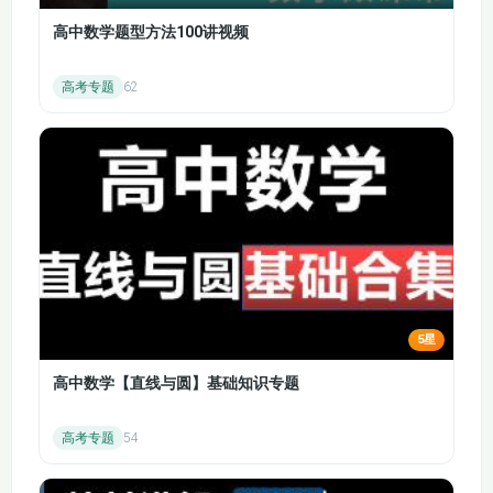
67·61.大作文讨论类
68·62.大作文观点
（五）
（二）
高中数学题型方法100讲视频
69·63.大作文观点类
70·64.大作文观点类
课程概述
：课程分为多个阶段，涵盖词汇积累、语音
高考专题
62
（三）
（四）
训练、口语表达、听力理解、阅读技巧以及写作规范
等多个方面。每节课都配有详细的讲解和练习，帮助
71·65.大作文观点类
72·66.大作文观点类
（五）
（六）
学员逐步提升英语综合应用能力。此外，课程还特别
设置了针对不同题型的专项训练，如听力地图题、填
73·67.Tutorial2-同意
替换练习讲解找到同
74·68.结课模考题2
空题、匹配题等，强化应试技巧。
替出答案
75·69.考点词例题讲
76·70.考点词-同意替
解
换词
5星
高中数学【直线与圆】基础知识专题
77·71.匹配题问题整
78·72.同意替换例题
理
讲解
高考专题
54
79·73.同意替换例题
80·74.雅思阅读
讲解2
Heading题（一）