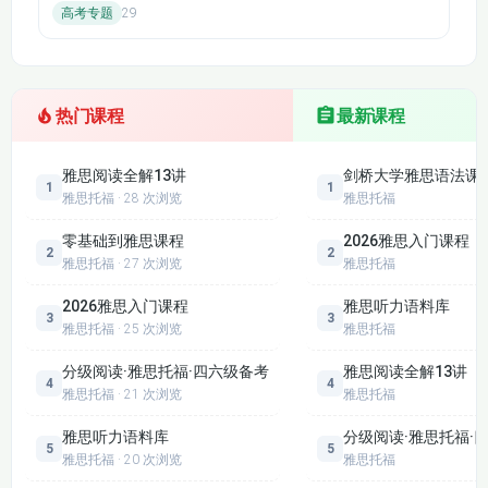
高考专题
29
热门课程
最新课程
雅思阅读全解13讲
剑桥大学雅思语法课
1
1
雅思托福 · 28 次浏览
雅思托福
零基础到雅思课程
2026雅思入门课程
2
2
雅思托福 · 27 次浏览
雅思托福
2026雅思入门课程
雅思听力语料库
3
3
雅思托福 · 25 次浏览
雅思托福
学习目标
：通过本课程的学习，学员将能够熟练掌握
分级阅读·雅思托福·四六级备考
雅思阅读全解13讲
雅思考试的基本题型和答题策略，提高听说读写四项
4
4
雅思托福 · 21 次浏览
雅思托福
技能，同时增强对雅思评分标准的理解，从而在实际
雅思听力语料库
分级阅读·雅思托福·
考试中取得理想成绩。课程还注重培养学员的逻辑思
5
5
雅思托福 · 20 次浏览
雅思托福
维能力和语言表达能力，使他们在面对复杂题目时更