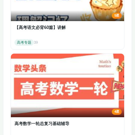
93·语法课：it作形式
94·语法课：Therebe
主语或宾语AvP
句型并列句介词AvP
5星
95·语法课：被动语态
96·语法课：定语从句
【高考语文必背60篇】讲解
AvP
AvP
高考专题
39
97·语法课：介词AvP
98·语法课：名词AvP
99·语法课：主谓宾
100·语法课：主系
（＋宾补）AvP
表结构AvP
4星
高考数学一轮总复习基础辅导