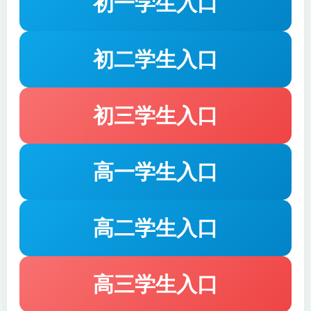
初一学生入口
特色亮点
：本课程不仅注重知识点的传授，更强调实
战演练。每个模块都配有模拟测试和真题解析，帮助
学员巩固所学内容。此外，课程还提供了大量的词汇
初二学生入口
积累和语法讲解，确保学员在提升语言能力的同时，
也能应对考试中的各种挑战。
初三学生入口
学习方式
：课程采用在线视频授课形式，学员可以随
时随地进行学习。课程内容清晰易懂，讲解细致，适
高一学生入口
合不同层次的学习者。同时，课程还设有互动答疑环
节，学员可以随时向老师提问，获取个性化的学习建
议。
高二学生入口
结语
：2026雅思入门课程是一套全面、系统的雅思备
考课程，旨在帮助初学者快速掌握考试技巧，提升英
高三学生入口
语综合能力。无论你是想提高英语水平，还是为未来
的留学或工作做准备，这门课程都将是你不可或缺的