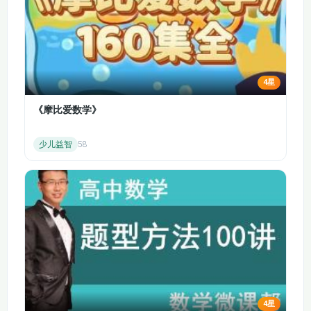
53·47.16-大作文观点
54·48.22-大作文讨论
类（一）
类（一）
55·49.Agree or
56·50.Disagree题型
Disagree题型
4星
57·51.G类写作书信
58·52.G类写作书信
（一)(
（一）
《摩比爱数学》
59·53.G类写作书信
60·54.G类-写作书信
少儿益智
58
（二)(
（三）
61·55.大作文问题解
62·56.大作文问题解
决类（一）
决类（二）
63·57.大作文问题解
64·58.大作文讨论类
决类（三）
（二）
65·59.大作文讨论类
66·60.大作文讨论类
（三）
（四）
4星