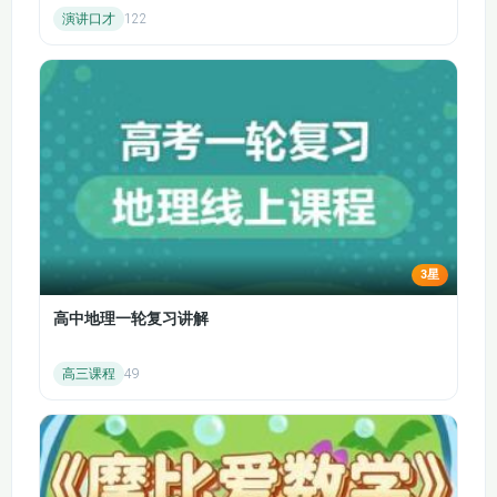
演讲口才
122
41·35.雅思听力介绍
42·36.雅思听力多选
与易错点
题答题技巧
43·37.雅思听力匹配
44·38.雅思听力室内
题答题技巧
地图题
45·39.雅思听力室外
46·40.雅思听力填空
地图题
题答题技巧
47·41.雅思听力填空
48·42.雅思写作概述&
3星
题之section4笔记填
大小作文评分标准
空
高中地理一轮复习讲解
49·43.9-普通图表
50·44.12-流程图写作
高三课程
49
（二）
（一）
51·45.13-流程图写作
52·46.15-地图写作
（二)
（二）