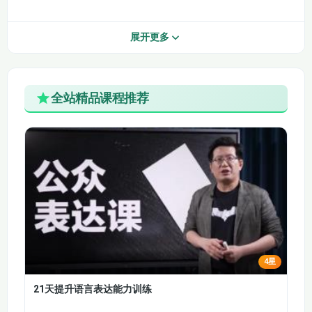
25·18.口语十九
26·19.口语二一
27·20.口语二二
28·21.口语二三
展开更多
29·22.雅思听力词汇
30·23.雅思听力词汇
三
五
全站精品课程推荐
31·24.雅思听力词汇
32·26.雅思听力词汇
六
九
33·27.雅思听力词汇
34·28.雅思听力词汇
十一
十二
35·29.雅思听力词汇
36·30.雅思听力词汇
十三
十四
37·31.雅思听力词汇
38·32.听力单选题之
十五
短选项作答
4星
21天提升语言表达能力训练
39·33.雅思听力单选
40·34.雅思听力地图
题答题技巧
题方位词总结