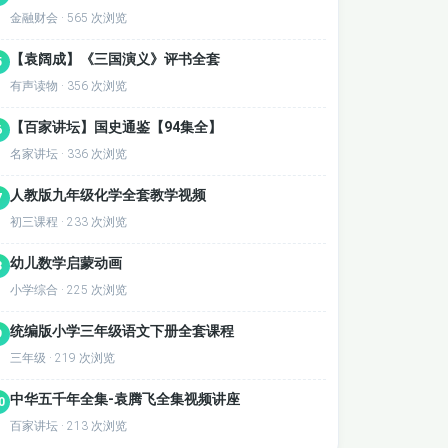
金融财会 · 565 次浏览
【袁阔成】《三国演义》评书全套
5
有声读物 · 356 次浏览
【百家讲坛】国史通鉴【94集全】
6
名家讲坛 · 336 次浏览
人教版九年级化学全套教学视频
7
初三课程 · 233 次浏览
幼儿数学启蒙动画
8
小学综合 · 225 次浏览
统编版小学三年级语文下册全套课程
9
三年级 · 219 次浏览
中华五千年全集-袁腾飞全集视频讲座
0
百家讲坛 · 213 次浏览