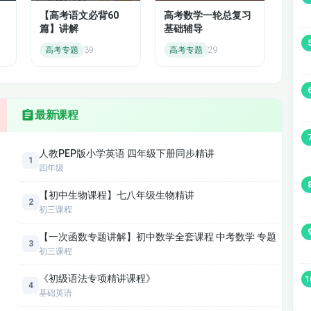
【高考语文必背60
高考数学一轮总复习
心基本功）
篇】讲解
基础辅导
反设直线 / 参数法）
高考专题
39
高考专题
29
称式）
离常数
最新课程
人教PEP版小学英语 四年级下册同步精讲
1
四年级
（高频必考）
【初中生物课程】七八年级生物精讲
2
初三课程
 行列式 / 坐标法）
【一次函数专题讲解】初中数学全套课程 中考数学 专题
3
初三课程
（提速核心）
《初级语法专项精讲课程》
1
4
基础英语