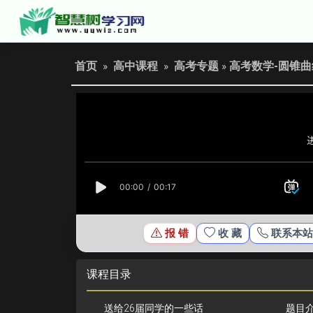
首页
»
高中课程
»
高考专题
»
高考数学-圆锥
报 错
收 藏
联系本站
课程目录
送给26届同学的一些话
题目