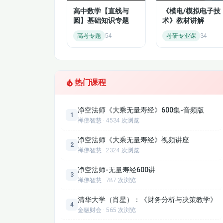
高中数学【直线与
《模电/模拟电子技
第二部分：设点设线与联立韦达（核
圆】基础知识专题
术》教材讲解
设线设点的几种常用形式（斜截式 / 点斜式 / 
高考专题
54
考研专业课
34
直线与圆锥曲线联立标准操作
韦达定理常见变形与应用（和 / 积 / 倒数 / 对
第三部分：定点、定值、角分线、分
热门课程
分离常数操作技巧
直线过定点问题处理
净空法师《大乘无量寿经》600集-音频版
1
坐标轴为角分线模型解法
禅佛智慧 · 4534 次浏览
第四部分：弦长、面积、表达式化简
净空法师《大乘无量寿经》视频讲座
2
禅佛智慧 · 2324 次浏览
弦长公式及其变形
常见面积表达形式与快速计算（底高 / 铅垂高 /
净空法师-无量寿经600讲
3
禅佛智慧 · 787 次浏览
第五部分：定义、点差法、硬解定理
清华大学（肖星）：《财务分析与决策教学》
4
三大定义应用与选择
金融财会 · 565 次浏览
点差法与硬解定理速算技巧