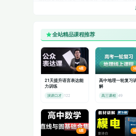
握解析几何核心操作（设点设线、联立韦达、弦长
线、过定点、角分线）。每一个模块都对应高考大
实现：识别题型→选择方法→规范书写→快速计算
无论你是基础一般，希望拿下第一问满分；还是目标冲
侧重
简化运算、优化思路、规避易错、固化步骤
，让
全站精品课程推荐
曲线不拖分、不耗时、不丢分，用最清晰的逻辑、
课程目录
开篇：致 2026 届同学 —— 圆锥
4星
3
高考圆锥曲线大题考情、分值、评分标准
21天提升语言表达能
高中地理一轮复习
常见误区：为什么你总算不对、写不完
力训练
解
本节课学习路径与考场得分目标
演讲口才
122
高三课程
49
第一部分：圆锥曲线必备代数工具（最
基本不等式与对勾函数在圆锥中的应用
分式最值问题精讲
5星
3
分式定值问题精讲