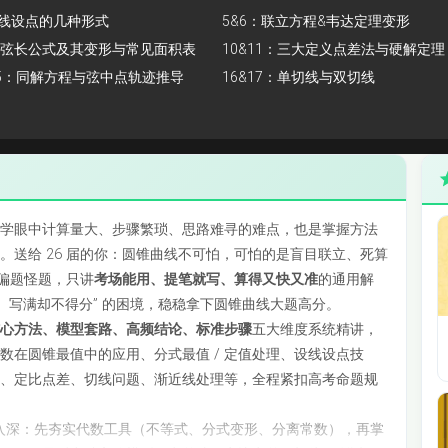
设线设点的几种形式
5&6：联立方程&韦达定理变形
9：弦长公式及其变形与常见面积表
10&11：三大定义点差法与硬解定理
式
15：同解方程与弦中点轨迹推导
16&17：单切线与双切线
数同学眼中计算量大、步骤繁琐、思路难寻的难点，也是掌握方法
。送给 26 届的你：圆锥曲线不可怕，可怕的是盲目联立、死算
讲偏题怪题，只讲
考场能用、提笔就写、算得又快又准
的通用解
、写满却不得分” 的困境，稳稳拿下圆锥曲线大题高分。
核心方法、模型套路、高频结论、标准步骤
五大维度系统精讲，
数在圆锥最值中的应用、分式最值 / 定值处理、设线设点技
理、定比点差、切线问题、渐近线处理等，全程紧扣高考命题规
入深：先夯实代数工具（不等式、分式变形、分离常数），再掌