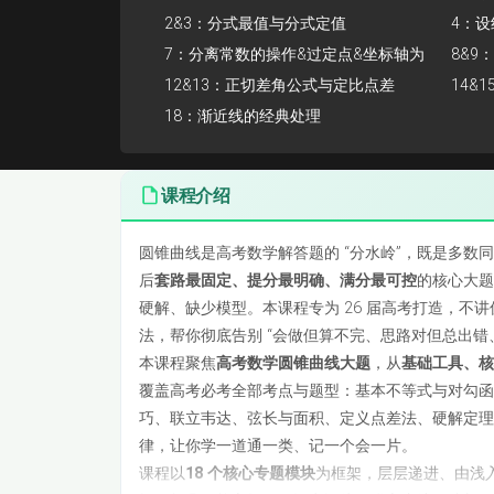
2&3：分式最值与分式定值
4：
7：分离常数的操作&过定点&坐标轴为
8&
角分线
12&13：正切差角公式与定比点差
达形
14&
18：渐近线的经典处理
课程介绍
圆锥曲线是高考数学解答题的 “分水岭”，既是多
后
套路最固定、提分最明确、满分最可控
的核心大题
硬解、缺少模型。本课程专为 26 届高考打造，不
法，帮你彻底告别 “会做但算不完、思路对但总出错
本课程聚焦
高考数学圆锥曲线大题
，从
基础工具、
覆盖高考必考全部考点与题型：基本不等式与对勾函
巧、联立韦达、弦长与面积、定义点差法、硬解定
律，让你学一道通一类、记一个会一片。
课程以
18 个核心专题模块
为框架，层层递进、由浅