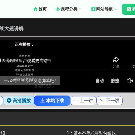
首页
课程分类
网站导航
曲线大题讲解
正在播放：
高清播放
本站下载
上一讲
下一讲
介绍
1：基本不等式与对勾函数