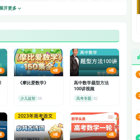
面积），最后突破高阶模型（点差法、定比点差、切线、渐近
展开更多
题真实考法，每一种方法都配套
考场直接套用的步骤模板
，真正
→稳稳得分。
刺 130+，想要第二问高效突破，本课程都能精准适配。课程
圆锥曲线从 “丢分大题” 变成你的 “得分稳题”。26 届高考，圆锥
最简洁的计算，拿下属于你的分数。
曲线备考方向与得分策略
星
4星
4星
讲
《摩比爱数学》
高中数学题型方法
100讲视频
少儿益智
58
高考专题
62
值 / 定值基础）
星
5星
4星