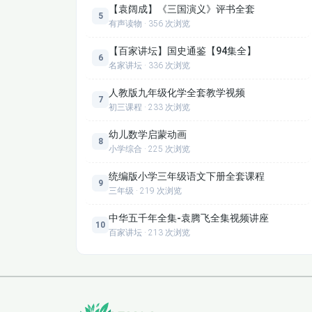
【袁阔成】《三国演义》评书全套
5
第六部分：角度、定比、点差进阶（
有声读物 · 356 次浏览
正切差角公式在圆锥中的应用
【百家讲坛】国史通鉴【94集全】
6
定比点差法核心操作
名家讲坛 · 336 次浏览
第七部分：同解方程、中点轨迹（经
人教版九年级化学全套教学视频
7
初三课程 · 233 次浏览
同解方程判断与应用
弦中点轨迹方程推导与题型
幼儿数学启蒙动画
8
小学综合 · 225 次浏览
第八部分：切线与渐近线（压轴常考
统编版小学三年级语文下册全套课程
单切线与双切线问题
9
三年级 · 219 次浏览
渐近线经典处理方法（联立、斜率、几何性质
中华五千年全集-袁腾飞全集视频讲座
10
百家讲坛 · 213 次浏览