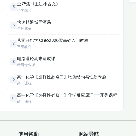
全75集《走进小古文》
5
中档拔高）
小学综合
快速精通饭局酒局
6
年轻成长
典考法）
从零开始学 Creo2026零基础入门教程
7
三维软件
电路理论期末速成课
8
考研专业课
）
高中化学【选择性必修二】物质结构与性质专题
9
高一课程
）
高中化学【选择性必修一】化学反应原理——系列课程
10
高一课程
使用帮助
网站导航