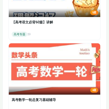
第21节：排队问题（下）
第22节：分类启蒙
5星
第32节：认识圆柱体
第33节：锥体探秘
【高考语文必背60篇】讲解
第34节：巧数正方体
第35节：相邻数
高考专题
39
第36节：单双数
第48节：心象运算
第49节：进位加法（上）
第50节：进位加法（下）
第51节：退位减法（上）
第52节：退位减法（下）
第82节：今年几岁了
第83节：加减巧算
第84节：乘除巧算
第85节：谁才是小偷
4星
第86节：时间管理大师
高考数学一轮总复习基础辅导
第87节：现在应该是几时
第88节：必胜的方法