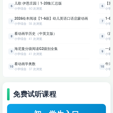
儿歌·伊恩庄园丨1-20集汇总版
【爱
6
6
小学综合 · 60 次浏览
小学
2026绘本阅读【1-6级】幼儿英语口语启蒙动画
1-
7
7
小学综合 · 58 次浏览
小学
看动画学历史（中英文版）
《跟
8
8
小学综合 · 41 次浏览
小学
海尼曼分级阅读G2级别全集
一起
9
9
小学综合 · 41 次浏览
小学
看动画学奥数
牛津
10
10
小学综合 · 37 次浏览
小学
免费试听课程