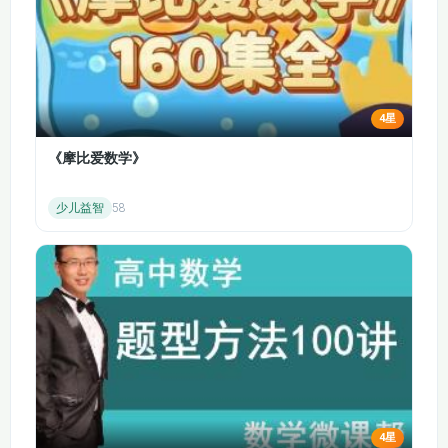
举例，让数学不再空洞难懂。比如教数量比
较，用玩具、零食做参照物；教空间方位，结
合日常摆放、排队场景；教图形，用身边的物
品举例，让孩子明白数学无处不在，培养数学
应用意识。课程重点培养孩子的数感、观察
力、逻辑推理能力和动手能力，除了基础运
4星
算，还加入排队问题、移多补少、错中求解、
《摩比爱数学》
趣味计数等思维拓展内容，全面开发孩子大
脑，提升思维灵活性，不止教会孩子做题，更
少儿益智
58
让孩子学会思考。
相比于书本、习题册等枯燥的启蒙方式，动画
课更受幼儿喜爱。色彩明亮的画面、可爱的卡
通角色、有趣的故事情节，能牢牢抓住孩子的
注意力，激发主动学习的兴趣，不用家长时刻
督促，孩子也能主动观看学习。课程时长适
中，贴合幼儿注意力集中时长，每节课聚焦一
个核心知识点，讲解透彻、不拖沓，家长可以
陪着孩子一起观看，增进亲子互动的同时，轻
松完成数学启蒙。课程涵盖基础认知、运算技
4星