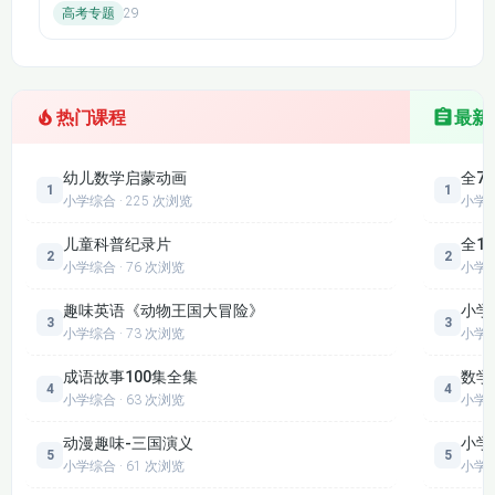
高考专题
29
第89节：趣味计数
第90节：错中求解
热门课程
最新
幼儿数学启蒙动画
全7
1
1
小学综合 · 225 次浏览
小学
儿童科普纪录片
全1
2
2
小学综合 · 76 次浏览
小学
趣味英语《动物王国大冒险》
小学
3
3
小学综合 · 73 次浏览
小学
成语故事100集全集
数学
4
4
小学综合 · 63 次浏览
小学
动漫趣味-三国演义
小学
5
5
小学综合 · 61 次浏览
小学