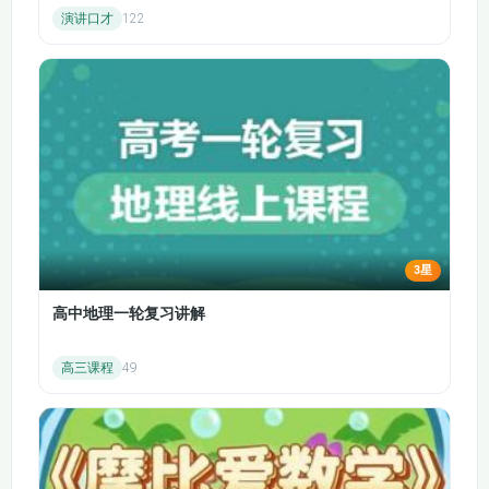
导，把抽象的数字、数量、图形、运算等知
演讲口才
122
第88节：必胜的方法.
第89节：趣味计数
识，变得直观形象、通俗易懂，让孩子看得
懂、学得会、记得牢，在潜移默化中建立完整
第90节：错中求解.
1
的数学思维。
课程内容体系完整，由浅入深、层层递进，从
最基础的数字认知、点数数数开始，逐步进阶
到数物对应、数量比较、加减运算、图形认
知、逻辑推理、时间认识、巧算技巧等内容，
覆盖学前数学全模块核心知识。课程从中文版
先导动画《乌菲散步》开启，用温馨有趣的小
3星
故事吸引孩子注意力，随后依次展开基础数
数、数理概念、运算启蒙、几何图形、逻辑应
高中地理一轮复习讲解
用等系统化学习，知识难度平缓上升，符合幼
儿接受节奏，不会让孩子觉得吃力、反感。不
高三课程
49
管是零基础启蒙，还是幼小衔接拔高，都能完
美适配，帮助孩子稳步提升数学能力。
本课程主打趣味化、生活化、启蒙化，所有知
识点都贴近孩子日常生活，用孩子熟悉的事物