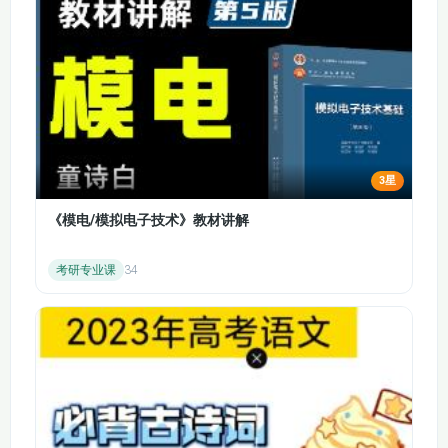
第2节：数物对应
第3节：数量比较
第4节：数量守恒
第5节：移多补少
第6节：比较符号
第7节：空间方位(上)
第8节：空间方位(下)
第9节：列队来表演
3星
第9节：数的组成（上）
第10节：数的组成（下）
《模电/模拟电子技术》教材讲解
第11节：加法启蒙
第12节：减法启蒙
考研专业课
34
第14节：实用的图形
第15节：玩转三角形
第16节：玩转四边形
第17节：图形摆拼
第18节：11-20数的认识
第19节：认识数位
第20节：排队问题（上）