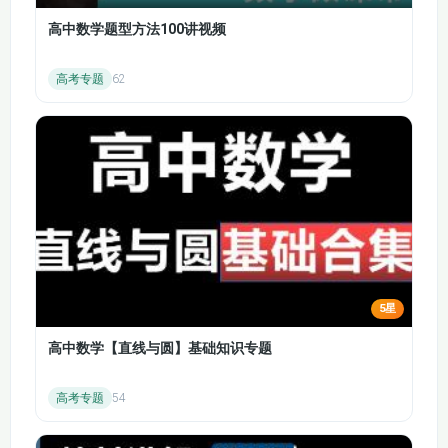
巧、几何图形、逻辑推理、时间认知、生活应
高中数学题型方法100讲视频
用等全方位内容，全面满足学前数学启蒙需
求，助力孩子轻松做好幼小衔接，提前适应小
学学习节奏，赢在数学起跑线。
高考专题
62
本套课程内容优质、体系清晰、干货满满，贴
合家长对幼儿早教、幼小衔接的核心需求，利
于搜索引擎收录，方便有需要的家长快速找
到。课程无复杂术语、无超前超纲内容，完全
适配学龄前幼儿，兼顾趣味性与实用性，既能
培养孩子的数学素养，又能提升专注力、观察
力和逻辑思维能力。让孩子在快乐中学习数
学，在启蒙中培养思维，轻松掌握学前必备数
学技能，养成爱思考、爱学习的好习惯，为今
5星
后的学业之路筑牢基础，让数学学习从此变得
轻松又有趣。
高中数学【直线与圆】基础知识专题
课程目录
中文版第1集：乌菲散步
高考专题
54
第1节：1-10点数