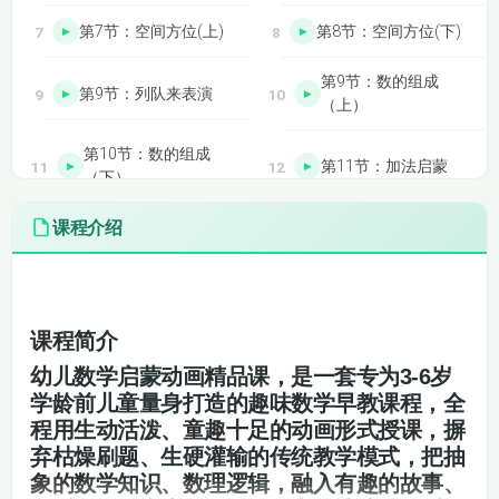
第7节：空间方位(上)
第8节：空间方位(下)
第9节：数的组成
第9节：列队来表演
（上）
第10节：数的组成
第11节：加法启蒙
（下）
课程介绍
第12节：减法启蒙
第14节：实用的图形
第15节：玩转三角形
第16节：玩转四边形
幼儿数学启蒙动画精品课
第18节：11-20数的
课程简介
第17节：图形摆拼
认识
幼儿数学启蒙动画精品课，是一套专为3-6岁
学龄前儿童量身打造的趣味数学早教课程，全
第20节：排队问题
第19节：认识数位
程用生动活泼、童趣十足的动画形式授课，摒
（上）
弃枯燥刷题、生硬灌输的传统教学模式，把抽
第21节：排队问题
象的数学知识、数理逻辑，融入有趣的故事、
第22节：分类启蒙