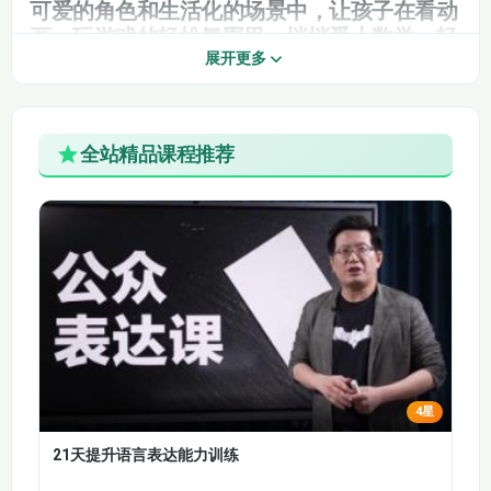
（下）
可爱的角色和生活化的场景中，让孩子在看动
画、玩游戏的轻松氛围里，悄悄爱上数学，轻
第32节：认识圆柱体.
第33节：锥体探秘.
展开更多
松掌握学前必备数学知识，培养数理思维、逻
辑能力和动手动脑习惯，顺利完成幼小衔接，
第34节：巧数正方体.
第35节：相邻数.
为小学阶段的数学学习打下牢固根基。本课程
内容全面、循序渐进，覆盖认数、计数、运
全站精品课程推荐
第36节：单双数.
第48节：心象运算
算、图形、方位、逻辑推理等全方面学前数学
知识，零基础宝宝也能轻松入门，不用强迫、
第49节：进位加法
第50节：进位加法
不用施压，让数学启蒙变得好玩又好学。
（上）
（下）
对于学龄前幼儿来说，数学不只是简单的数数
和计算，更是逻辑思维、观察力、专注力的综
第51节：退位减法
第52节：退位减法
合培养。3-6岁是数学启蒙的黄金关键期，抓
（上）
（下）
住这个阶段，用孩子喜欢的方式开展启蒙，能
第82节：今年几岁了.
第83节：加减巧算.
有效培养数感、提升思维能力，让孩子提前适
应数学学习，告别上小学后跟不上、算不对、
第84节：乘除巧算.
第85节：谁才是小偷.
听不懂的难题。本套幼儿数学启蒙动画课，精
4星
准贴合幼儿认知规律和学习特点，拒绝枯燥死
第86节：时间管理大
第87节：现在应该是
板的理论讲解，每一节课都搭配趣味动画画
21天提升语言表达能力训练
师.
几时.
面，搭配朗朗上口的儿歌、简单易懂的互动引