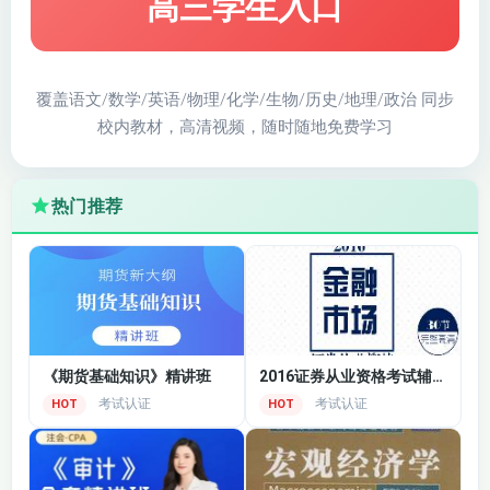
高三学生入口
第二十一章 会计师
第二十章 第八节 完
事务所业务质量管
成内部控制审计工
理 第一节会计师事
作 第九节 出具内部
务所质量管理体系
控制审计报告
覆盖语文/数学/英语/物理/化学/生物/历史/地理/政治 同步
（1）
校内教材，高清视频，随时随地免费学习
第二十一章 第一节
第二十一章 第二节
会计师事务所质量
项目组质量复核
管理体系（2）
热门推荐
第二十二章 职业道
第二十一章 第三节
德基本原则和概念
对财务报表审计实
框架 第一节 职业道
施的质量管理
德基本原则
第二十三章 审计业
《期货基础知识》精讲班
2016证券从业资格考试辅导视频
第二十二章 第二节
务对独立性的要求
考试认证
考试认证
HOT
HOT
——第四节
第一节 基本概念和
要求
第二十三章 第三节