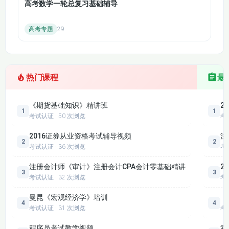
第十三章 第一节 财
第十三章 第二节 财
高考数学一轮总复习基础辅导
务报表审计中与舞弊
务报表审计中对法律
相关的责任（4）
法规的考虑
高考专题
29
第十四章 审计沟通
第十四章 第二节 前
第一节 注册会计师与
任注册会计师和后任
治理层的沟通
注册会计师的沟通
热门课程
最
第十五章 注册会计师
第十五章 第一节 利
利用他人的工作 第一
用内部审计人员的工
《期货基础知识》精讲班
2
节 利用内部审计人员
1
1
作（2）
考试认证 · 50 次浏览
考
的工作（1）
2016证券从业资格考试辅导视频
注
2
2
第十六章 对集团财务
考试认证 · 36 次浏览
考
第十五章 第二节 利
报表审计的特殊考虑
用专家的工作
第一节 集团财务报表
注册会计师《审计》注册会计CPA会计零基础精讲
2
3
3
审计概述
考试认证 · 32 次浏览
考
第十六章 第三节 针
曼昆《宏观经济学》培训
《
第十六章 第二节 重
4
4
对评估的风险采取的
考试认证 · 31 次浏览
考
要性
应对措施（1）
程序员考试教学视频
武