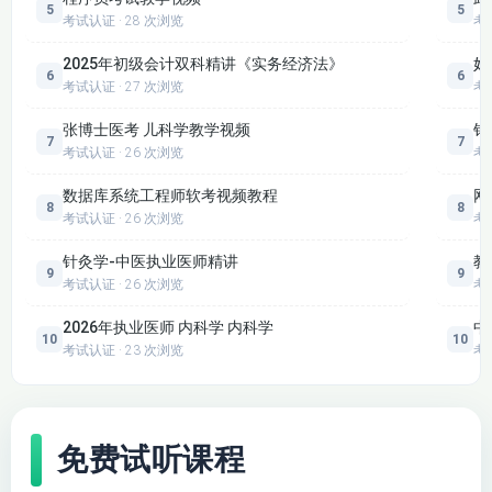
5
5
考试认证 · 28 次浏览
考
第十七章 其他特殊项
第十六章 第三节 针
目审计 第一节 审计
对评估的风险采取的
2025年初级会计双科精讲《实务经济法》
妇
会计和相关披露
6
6
应对措施（2）
考试认证 · 27 次浏览
考
（1）
张博士医考 儿科学教学视频
针
7
7
第十七章 第一节 审
考试认证 · 26 次浏览
考
第十七章 第二节 关
计会计和相关披露
联方的审计（1）
（2）
数据库系统工程师软考视频教程
网
8
8
考试认证 · 26 次浏览
考
第十七章 第二节 关
第十七章 第三节 考
联方的审计（2）
虑持续经营假设
针灸学-中医执业医师精讲
教
9
9
考试认证 · 26 次浏览
考
第十七章 第四节 首
第十八章 完成审计工
2026年执业医师 内科学 内科学
中
次接受委托时对期初
作 第一节 完成审计
10
10
考试认证 · 23 次浏览
考
余额的审计
工作概述
第十八章 第二节 期
第十八章 第三节 书
后事项
面声明
免费试听课程
第十九章 第二节 审
第十九章 审计报告