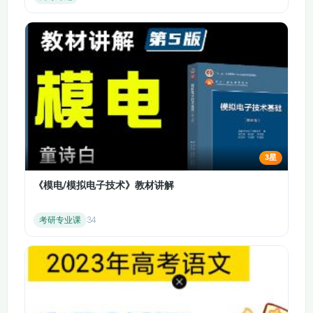
第十章 第三节 采购
第十章 第四节 采购
与付款循环的重大错
与付款循环的控制测
报风险
试
第十一章 生产与存货
第十章 第五节 采购
循环的审计 第一节
与付款循环的实质性
生产与存货循环的特
程序
点
第十一章 第二节 生
第十一章 第三节 生
3星
产与存货循环的主要
产与存货循环的重大
业务活动和相关内部
错报风险
《模电/模拟电子技术》教材讲解
控制
考研专业课
34
第十一章 第四节 生
第十一章 第五节 生
产与存货循环的控制
产与存货循环的实质
测试
性程序（1）
第十一章 第五节 生
第十一章 第五节 生
产与存货循环的实质
产与存货循环的实质
性程序（2）
性程序（3）