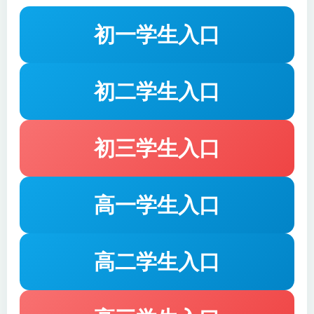
计意见的形成 第三节
第一节 审计报告概述
审计报告的基本内容
初一学生入口
第十九章 第四节 在
第十九章 第五节 非
审计报告中沟通关键
无保留意见审计报告
审计事项
初二学生入口
第十九章 第六节 强
第十九章 第八节 注
调事项段和其他事项
册会计师对其他信
段 第七节 比较信息
息的责任
初三学生入口
第二十章 企业内部
控制审计 第一节 企
第二十章 第二节 测
高一学生入口
业内部控制审计的
试控制有效性
概念
第二十章 第三节 计
高二学生入口
划内部控制审计工
第二十章 第五节—
作 第四节 自上而下
第七节
的方法