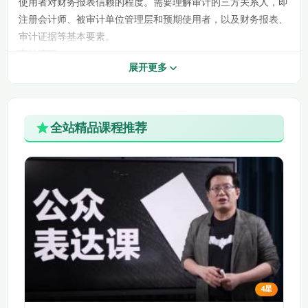
使用者对财务报表信赖的程度。需要理解审计的三方关系人，即
第三章 第二节 审计
第三章 第三节 函证
注册会计师、被审计单位管理层和预期使用者，以及财务报表、
程序
（1）
审计证据等基本要素。
审计流程
第三章 第三节 函证
第三章 第三节 函证
展开更多
接受业务委托：了解客户的基本情况，评估自身的专业胜任能力
（2）
（3）
和独立性，签订审计业务约定书。
第三章第三节 函证
第三章 第三节 函证
计划审计工作：制定总体审计策略和具体审计计划，确定审计的
（4）
（5）
范围、时间安排和方向，重要性水平等。
全站精品课程推荐
实施风险评估程序：了解被审计单位及其环境，包括行业状况、
第三章 第四节 分析
第一章变动
法律环境与监管环境、被审计单位的性质、会计政策的选择和运
程序
用等，识别和评估财务报表层次和认定层次的重大错报风险。
实施控制测试和实质性程序：控制测试是为了确定内部控制运行
第二章变动
第三章变动
的有效性；实质性程序包括细节测试和实质性分析程序，目的是
发现认定层次的重大错报。
第四章 审计抽样方法
第四章 第一节 审计
第一节 审计抽样的相
抽样的相关概念
完成审计工作和编制审计报告：汇总审计差异，评价审计证据，
关概念（1）
（2）
与管理层和治理层沟通，形成审计意见，编制审计报告。
审计方法：包括检查、观察、询问、函证、重新计算、重新执行
第四章 第一节 审计
第四章 第二节 审计
4星
和分析程序等。例如函证，是指注册会计师直接从第三方（被询
抽样的相关概念
抽样在控制测试中的