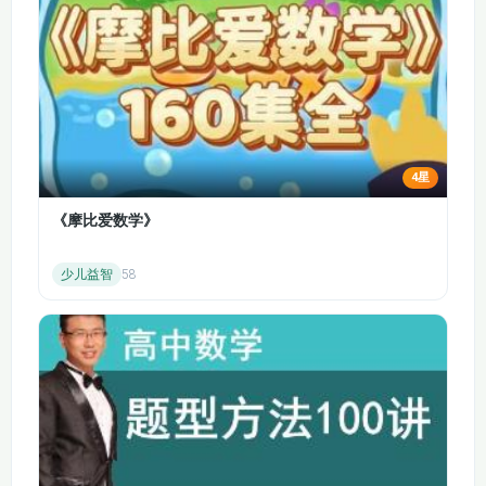
会计要素和会计等式
评估程序、信息来源
被审计单位及其环境
会计要素：分为资产、负债、所有者权益、收入、费用和利润六
以及项目组内部的讨
和适用的财务报告编
论
制基础
大要素。资产是企业过去的交易或者事项形成的、由企业拥有或
者控制的、预期会给企业带来经济利益的资源；负债是企业过去
第七章 第四节 了解
第七章 第四节 了解
的交易或者事项形成的、预期会导致经济利益流出企业的现时义
被审计单位内部控制
被审计单位内部控制
务等。
体系各要素（1）
体系各要素（2）
会计等式：资产 = 负债 + 所有者权益，是财务状况的等式，反
4星
映了企业在某一特定时点的财务状况；收入 - 费用 = 利润，是经
第七章 第四节 了解
第七章 第五节 识别
《摩比爱数学》
被审计单位内部控制
和评估重大错报风险
营成果的等式，反映了企业在一定会计期间的经营成果。
体系各要素（3）
（1）
会计核算方法
少儿益智
58
复式记账法：是对每一项经济业务都以相等的金额在两个或两个
第八章 风险应对 第
第七章 第五节：识别
以上相互联系的账户中进行登记的一种记账方法，常用的是借贷
一节 针对财务报表层
和评估重大错报风险
记账法，遵循 “有借必有贷，借贷必相等” 的记账规则。
次重大错报风险的总
（2）
会计分录编制：根据经济业务的发生，分析涉及的会计科目，确
体应对措施
定应借应贷的方向和金额，编制会计分录。例如，企业销售商
第八章 第二节 针对
品，收到货款存入银行，就需要借记 “银行存款” 科目，贷记 “主
第八章 第三节 控制
认定层次重大错报风
营业务收入” 科目等。
测试
险的进一步审计程序
财务报表编制