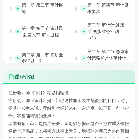
第一章 第三节 审计目
第一章 第四节 审计基
标
本要求
第二章 审计计划 第一
第一章 第五节 审计风
节 初步业务活动
险 第六节 审计过程
（1）
第二章 第二节 总体审
第二章 第一节 初步业
计策略和具体审计计
务活动（2）
划
课程介绍
第二章 第三节 重要性
第二章 第三节 重要
（1）
性（2）
注册会计师《审计》零基础精讲
第二章 第三节 重要
第二章 第三节 重要
注册会计师《审计》是一门理论性和实践性都很强的科目，对于
性（3）
性（4）
零基础考生来说，理解和掌握起来有一定难度。以下是一些《审
计》零基础精讲的要点：
第三章 审计证据 第
第三 章第一节 审计
基本概念：审计是指注册会计师对财务报表是否不存在重大错报
一节 审计证据的性质
证据的性质（2）
（1）
提供合理保证，以积极方式提出意见，增强除管理层之外的预期