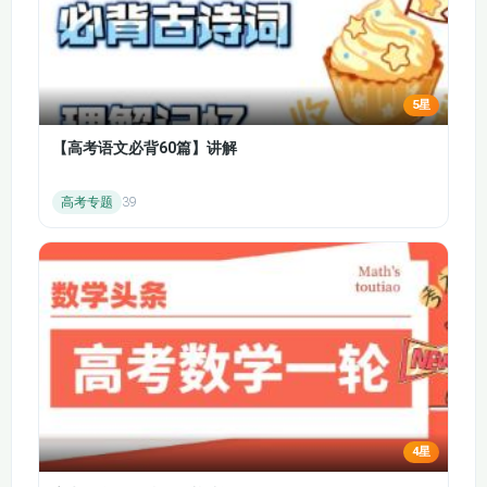
第十二章 货币资金的
第十一章 第五节 生
审计 第一节 货币资
产与存货循环的实质
金审计概述 第二节
5星
性程序（4）
货币资金的重大错报
风险
【高考语文必背60篇】讲解
第十二章 第四节 货
第十二章 第三节 货
高考专题
39
币资金的实质性程序
币资金的控制测试
（1）
第十三章 对舞弊和法
第十二章 第四节 货
律法规的考虑 第一节
币资金的实质性程序
财务报表审计中与舞
（2）
弊相关的责任（1）
第十三章 第一节 财
第十三章 第一节 财
务报表审计中与舞弊
务报表审计中与舞弊
相关的责任（2）
相关的责任（3）
4星