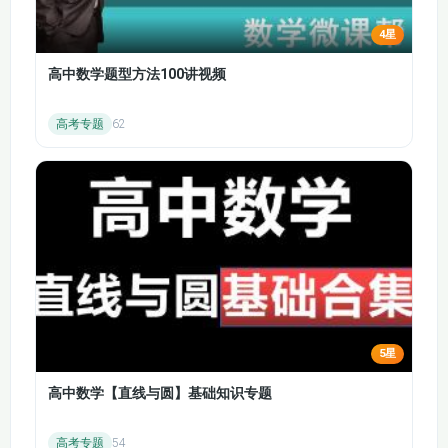
资产负债表：反映企业在某一特定日期的财务状况，按照资产、
第九章 销售与收款循
第八章 第四节 实质
负债和所有者权益的分类，列示各项资产、负债和所有者权益的
环的审计 第一节 销
4星
性程序
售与收款循环的特点
期末余额。
高中数学题型方法100讲视频
利润表：反映企业在一定会计期间的经营成果，展示企业的收
第九章 第二节 销售
第九章 第三节 销售
入、费用和利润的情况。
与收款循环的业务活
与收款循环的重大错
高考专题
62
现金流量表：反映企业在一定会计期间现金和现金等价物流入和
动和相关内部控制
报风险的评估（1）
流出的情况，分为经营活动、投资活动和筹资活动产生的现金流
量。
第九章 第三节 销售
第九章 第四节 销售
与收款循环的重大错
与收款循环的控制测
报风险的评估（2）
试
第九章 第五节 销售
第九章 第五节 销售
与收款循环的实质性
与收款循环的实质性
程序（1）
程序（2）
5星
第十章 第二节 采购
第十章 采购与付款循
与付款循环的主要业
环的审计 第一节 采
高中数学【直线与圆】基础知识专题
务活动和相关内部控
购与付款循环的特点
制
高考专题
54