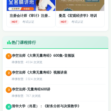
第二十三章 第二节
贷款和担保以及商
经济利益
业关系、家庭和私
人关系
注册会计师《审计》注册会计CPA会计零基础精讲
曼昆《宏观经济学》培训
考试认证
考试认证
HOT
HOT
第二十三章 第四节
第二十三章 第五节
与审计客户发生人
与审计客户长期存
员交流
在业务关系
热门课程排行
第二十三章 第六节
第二十三章 第七节
为客户提供非鉴证
收费 第八节 影响独
业务
净空法师《大乘无量寿经》600集-音频版
立性的其他事项
1
禅佛智慧 · 4534 次浏览
净空法师《大乘无量寿经》视频讲座
2
禅佛智慧 · 2324 次浏览
净空法师-无量寿经600讲
3
禅佛智慧 · 787 次浏览
清华大学（肖星）：《财务分析与决策教学》
4