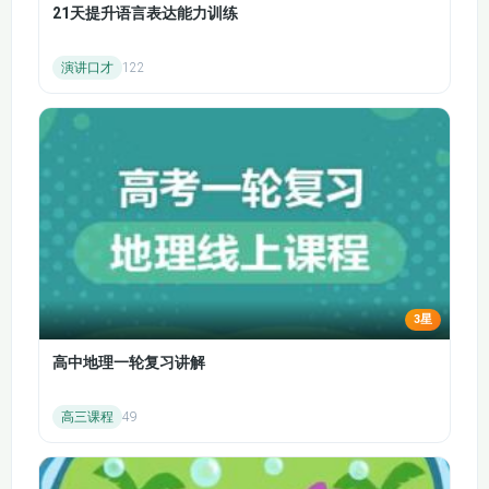
证者）获取书面答复以作为审计证据的过程，常用于核实应收账
（3）
应用（1）
21天提升语言表达能力训练
款、银行存款等账户的余额。
第四章 第二节 审计
第四章 第三节 审计
职业道德和审计准则：注册会计师需要遵守职业道德基本原则，
演讲口才
122
抽样在控制测试中的
抽样在细节测试中的
如诚信、独立性、客观和公正、专业胜任能力和应有的关注、保
应用（2）
应用（1）
密、良好职业行为等。同时，要遵循审计准则的要求，确保审计
工作的质量和规范性。
第五章 信息技术对审
CPA 会计零基础精讲
第四章 第三节 审计
计的影响 第一节 对
会计是注册会计师考试的核心科目，零基础学习时要从以下方面
抽样在细节测试中的
财务报告和内部控制
应用（1）
影响 第二节 一般控
入手：
制和信息处理控制
会计基本理论
会计概念和目标：会计是以货币为主要计量单位，反映和监督一
第五章 第三节-第六
第六章 审计工作底稿
个单位经济活动的经济管理工作，目标是向财务报告使用者提供
节
第一节 审计工作概述
3星
与企业财务状况、经营成果和现金流量等有关的会计信息。
会计基本假设：包括会计主体、持续经营、会计分期和货币计
第六章 第二节 审计
高中地理一轮复习讲解
第七章 风险评估 第
工作底稿的格式、要
量，是会计核算的基础前提。
一节 风险识别和评估
素和范围 第三节 归
会计信息质量要求：如可靠性、相关性、可理解性、可比性、实
高三课程
49
概述
档
质重于形式、重要性、谨慎性和及时性等，这些要求规范了会计
信息的质量标准。
第七章 第二节 风险
第七章 第三节 了解