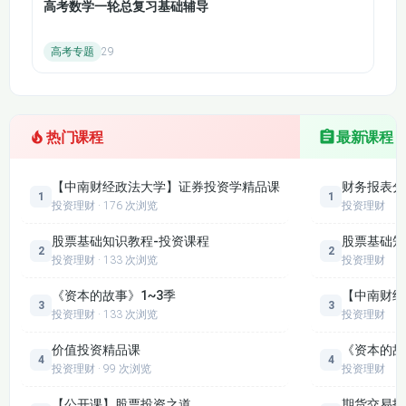
高考数学一轮总复习基础辅导
投资零基础新手：想入门投资，不知道从何下手，担心踩坑，希
望掌握科学、安全的投资方法与实操技巧。
高考专题
29
金融专业学生：备考投资学课程、期末考、考研，需要系统梳理
投资学理论知识与核心考点，夯实专业基础。
职场人士/普通人群：有闲置资金，希望通过合理投资实现资产
增值，拒绝盲目理财，追求低风险、高性价比的投资方式。
热门课程
最新课程
金融从业者（银行、证券、基金等）：想全面提升专业能力，深
入了解各类投资工具，优化客户服务与投资建议。
【中南财经政法大学】证券投资学精品课
财务报表分
1
1
理财爱好者：喜欢研究理财，希望系统学习投资学知识，搭建多
投资理财 · 176 次浏览
投资理财
元化投资组合，提升理财收益与投资能力。
股票基础知识教程-投资课程
股票基础知
五、学习收获
2
2
投资理财 · 133 次浏览
投资理财
构建完整投资学知识体系：系统掌握投资学基础理论、主流投资
《资本的故事》1~3季
【中南财经
品类、分析方法与风险控制技巧，告别碎片化学习，形成系统化
3
3
投资理财 · 133 次浏览
投资理财
的投资认知。
掌握全品类投资实操能力：能够独立完成股票、基金、债券等主
价值投资精品课
《资本的故
4
4
流投资标的的筛选、分析与实操，学会搭建适合自己的投资组
投资理财 · 99 次浏览
投资理财
合。
【公开课】股票投资之道
期货交易技