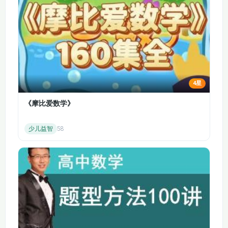
同步配套模拟交易演练，让学习者快速将理论知识转化为实操能
8.9趋势型技术指标
指标
力，实现“学完即用”。
备考与实操双重适配：兼顾学术考试与实际投资需求，融入金融
专业期末考、相关从业考试的考点与真题解析，同时搭配真实市
场实操案例，满足不同学习者的核心诉求。
风险控制专项突破：单独设置风险控制模块，系统拆解常见投资
骗局、市场波动应对方法、杠杆使用禁忌，帮助学习者建立理性
4星
投资心态，避开投资陷阱。
《摩比爱数学》
体系化教学，拒绝碎片化：遵循“基础认知→理论精讲→品类拆
解→分析方法→实战演练→风险控制”的递进逻辑，让学习者从
少儿益智
58
入门到进阶，逐步提升投资能力，避免知识混乱。
三、课程核心内容
模块1：投资学基础理论（入门核心）
核心内容：投资学的定义与核心内涵，投资的分类与本质，投资
与理财的区别；货币时间价值的核心逻辑（复利计算、现值与终
值的计算方法）；风险与收益的内在关系（风险衡量指标、收益
计算方法）；核心投资理论（CAPM模型、有效市场假说、资产
配置原理）的通俗解读与应用场景。