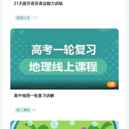
21天提升语言表达能力训练
REITs、数字货币（合规科普）等主流投资品类，满足不同学习
7.1基本分析概述
7.2宏观经济分析概述
者的投资偏好与个性化需求，无需额外报课即可掌握全品类投资
演讲口才
122
基础。
7.3.1行业分析（1）
7.3.2行业分析（2）
风险控制优先：将投资风险控制理念贯穿课程全程，重点拆解常
见投资陷阱，传授风险识别、仓位管理、止盈止损等实用技巧，
7.4上市公司竞争力分
7.5上市公司治理结构
引导学习者理性投资、规避亏损。
析和产品分析
和管理团队分析
多场景适配：贴合金融专业学生、职场人士、投资新手、金融从
7.6上市公司财务分析
7.7上市公司其他财务
业者等不同人群的需求，既能满足专业备考需求，也能助力个人
与偿债能力分析
指标分析
理财、资产增值与职场能力提升。
二、课程核心优势
8.1技术分析概述
8.2道氏理论
零基础友好，降低入门门槛：用生活化比喻拆解抽象投资概念，
3星
避开复杂公式与专业术语堆砌，无需金融相关基础，新手也能轻
8.3K线理论概述
8.4K线研判技巧
松听懂、快速上手。
高中地理一轮复习讲解
8.5 切线理论
8.6反转形态
全品类一站式讲解：拒绝单一品类碎片化教学，全面覆盖各类主
流投资工具，详细讲解每种工具的投资逻辑、筛选方法、实操技
高三课程
49
8.7整理形态
8.8均线型技术指标
巧，构建完整的投资知识体系。
理论与实操双驱动：核心投资理论精讲搭配真实市场案例拆解，
8.10超买超卖型技术