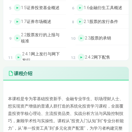
1.5证券投资基金概述
1.6金融衍生工具概述
1.7证券市场概述
2.1股票的发行条件
2.2股票发行的上报与
2.3股票的承销
核准
2.4.1网上发行与网下
2.4.2网下配售
发行
3.1股票交易规则
课程介绍
2.5发行价格
（1）
投资学课程简介
3.2股票交易规则
3.3证券交易所的运行
（2）
框架
本课程是专为零基础投资新手、金融专业学生、职场理财人士、
想实现资产增值的普通人群打造的系统化投资学习课程，全面覆
3.4证券经济与自营业
3.5上市公司资本变动
盖投资学核心理论、主流投资品类、实战分析方法与风险控制技
务
和股票价格指数
巧，兼顾学术性与实操性。课程从“投资入门认知”到“专业分析能
力”，从“单一投资工具”到“多元化资产配置”，为学习者构建完整
4.1债券市场概况
4.2债券信用评级