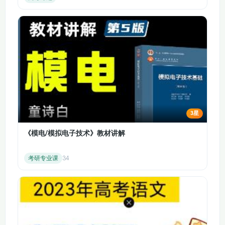
核心内容：债券的定义、分类（国债、企业债、金融债的差
异）；债券定价原理、收益率的计算方法；债券投资的核心风险
（利率风险、信用风险）；债券实操技巧（买卖时机选择、品种
筛选逻辑）。
（4）其他投资品类模块
核心内容：期货、期权等衍生品的基础认知（合规科普，不涉及
高杠杆实操）；REITs（基础设施基金）的投资入门与筛选、实
操技巧；数字货币的合规科普与风险提示，引导理性看待新型投
3星
资品类。
模块3：投资分析方法（核心能力）
《模电/模拟电子技术》教材讲解
核心内容：基本面分析体系（宏观经济分析、行业发展分析、公
司经营分析的逻辑与方法）；技术分析核心（常用指标解读、K
考研专业课
34
线组合判断、市场趋势分析）；量化分析基础（简单量化策略、
投资数据解读）；价值投资与成长投资的核心逻辑拆解与应用。
学习重点：掌握科学、系统的投资分析方法，能够独立分析各类
投资标的，摆脱盲目投资的误区。
模块4：实战演练与资产配置