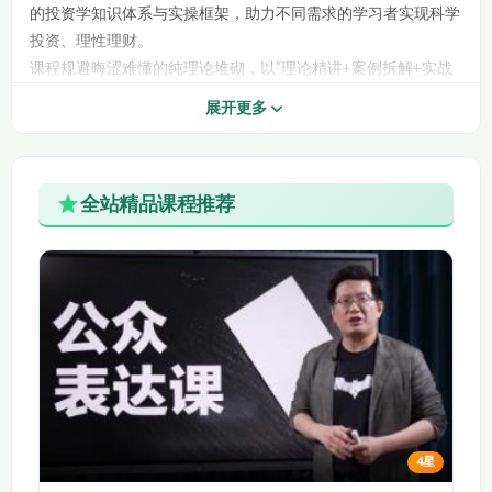
的投资学知识体系与实操框架，助力不同需求的学习者实现科学
投资、理性理财。
4.3债券交易
4.4国债的发行和上市
课程规避晦涩难懂的纯理论堆砌，以“理论精讲+案例拆解+实战
演练”为核心，涵盖股票、基金、债券、期货、衍生品、数字货
4.5公司债的发行与上
4.6可转换债券的发行
展开更多
市
与上市
币（合规科普）等全品类投资工具，细致拆解各类投资的底层逻
辑、分析方法与实操技巧。同时全程强化风险控制意识，拆解常
4.7可交换债券的发行
4.8资产支持证券的发
见投资陷阱，传授风险识别与规避技巧，引导学习者建立理性投
与上市
行与上市
全站精品课程推荐
资思维，适配投资入门、金融从业备考、个人理财提升等多重需
求，是新手入门投资、提升投资能力的首选系统课程。
5.2证券投资基金的发
5.1证券投资基金概述
一、课程核心定位
展
全基础适配：兼顾零基础新手与进阶学习者，从基础概念入手，
5.3证券投资基金的设
逐步过渡到专业分析与实战操作，拒绝“一刀切”教学，确保新手
5.4投资组合管理
立，募集与运作
能轻松入门、进阶者能稳步提升。
理论+实操结合：打破“重理论、轻实操”的传统教学模式，每一
6.2金融期货（1）：
6.1金融远期合约
个理论知识点均搭配真实市场案例（A股、美股、基金实操案例
期货概述
等），让抽象理论落地，确保学习者学完能直接应用于实际投
6.3金融期货（2）：
资。
4星
6.4金融期权
金融期货合约
全品类覆盖：全面讲解股票、基金、债券、期货、期权、