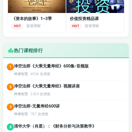
《资本的故事》1~3季
价值投资精品课
投资理财
投资理财
HOT
HOT
热门课程排行
净空法师《大乘无量寿经》600集-音频版
1
禅佛智慧 · 4534 次浏览
净空法师《大乘无量寿经》视频讲座
2
禅佛智慧 · 2324 次浏览
净空法师-无量寿经600讲
3
禅佛智慧 · 787 次浏览
清华大学（肖星）：《财务分析与决策教学》
4