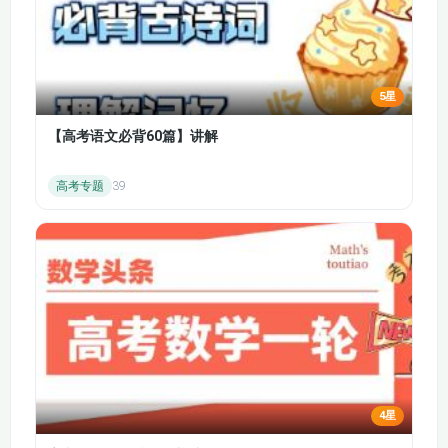
核心内容：模拟交易演练（股票、基金模拟交易，熟悉交易流程
与操作规范）；多元化资产配置策略（根据个人风险偏好，合理
搭配股票、基金、债券等投资标的）；不同人群（新手、职场
5星
人、老年人）的投资组合搭建方法；实战案例复盘（成功与失败
投资案例深度分析，总结经验教训）。
【高考语文必背60篇】讲解
模块5：投资风险控制与避坑指南
核心内容：投资风险的分类与识别（市场风险、信用风险、操作
高考专题
39
风险的特点）；常见投资陷阱拆解（虚假理财、高收益骗局、杠
杆滥用的危害）；风险识别与规避的实用技巧；止盈止损策略制
定、仓位管理方法；理性投资心态的培养，拒绝贪婪与恐慌。
模块6：备考与进阶提升
核心内容：金融专业投资学期末考点梳理、真题解析与答题技
巧；证券、基金等相关从业考试的考点衔接与备考指导；投资学
进阶方向（量化投资、对冲基金、海外投资）的科普解读；行业
前沿动态（新能源投资、数字经济投资等）分析，拓宽投资视
野。
4星
四、适用人群