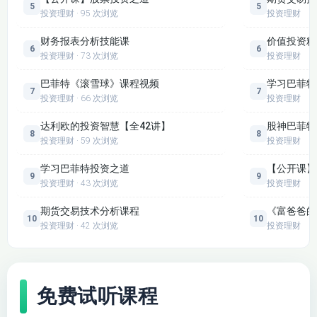
具备风险识别与规避能力：能够快速识别常见投资陷阱，熟练运
5
5
投资理财 · 95 次浏览
投资理财
用止盈止损、仓位管理等技巧，建立理性投资心态，有效避免投
资亏损。
财务报表分析技能课
价值投资精
6
6
投资理财 · 73 次浏览
投资理财
适配备考与实操双重需求：吃透投资学核心考点，轻松应对金融
专业期末考、相关从业考试；同时能将所学知识灵活应用于个人
巴菲特《滚雪球》课程视频
学习巴菲特
7
7
理财，实现资产稳步增值。
投资理财 · 66 次浏览
投资理财
建立科学投资思维：摆脱“凭感觉投资”“盲目跟风”的误区，学会
达利欧的投资智慧【全42讲】
股神巴菲特
用数据、逻辑分析投资标的，提升投资决策的科学性与准确性。
8
8
投资理财 · 59 次浏览
投资理财
拓宽投资视野：了解投资学进阶方向与行业前沿动态，为后续学
习量化投资、海外投资等内容打下坚实基础，持续提升投资能
学习巴菲特投资之道
【公开课】
9
9
力。
投资理财 · 43 次浏览
投资理财
六、课程总结
期货交易技术分析课程
《富爸爸的
10
10
本课程以“零基础友好、理论+实操结合、全品类覆盖、风险控制
投资理财 · 42 次浏览
投资理财
优先”为核心，兼顾投资入门、个人理财、专业备考与职场提升
四大需求。课程细致拆解投资学核心难点，传授可复用的实操技
巧与科学的投资思维，帮助不同基础、不同需求的学习者，快速
免费试听课程
掌握投资学知识与能力，实现“科学投资、理性理财、能力提
升”，无论是投资新手入门，还是金融专业人士进阶，都是高