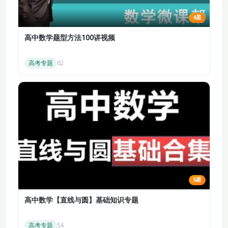
学习重点：夯实投资学基础，理解投资的底层逻辑，掌握风险与
4星
收益的核心关系，为后续各类投资工具与分析方法的学习奠定坚
实基础。
高中数学题型方法100讲视频
模块2：主流投资品类精讲（实操核心）
（1）股票投资模块
高考专题
62
核心内容：股票的定义、本质与分类，股票市场的基本结构与交
易规则；股票基本面分析（财务报表解读、行业发展分析、公司
估值方法）；股票技术分析（K线基础、均线、MACD等常用指
标的解读与应用）；股票实操技巧（选股逻辑、买入卖出时机判
断、仓位管理方法）。
（2）基金投资模块
核心内容：基金的定义、分类与核心优势（货币基金、债券基
金、股票基金、混合基金的区别）；基金筛选方法（基金经理选
5星
择、业绩评价、费率分析）；基金实操技巧（定投策略制定、赎
回时机判断、基金组合配置逻辑）；基金投资的风险识别与控制
高中数学【直线与圆】基础知识专题
方法。
（3）债券投资模块
高考专题
54