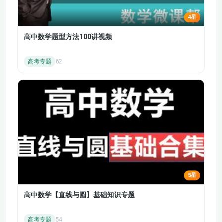
4星
高中数学题型方法100讲视频
课程时长
高考专题
62
本课程总时长约120小时，按章节划分，每节课
时长控制在30-45分钟，便于学员灵活安排学习时
间，兼顾效率与效果。
能力提升
课程不仅提升词汇量，更注重实际应用能力的培
养。通过大量真题练习和语境分析，帮助学员在真实
考试中灵活运用词汇，提高答题准确率。
5星
高中数学【直线与圆】基础知识专题
高考专题
54