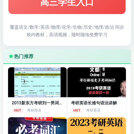
高三学生入口
覆盖语文/数学/英语/物理/化学/生物/历史/地理/政治 同步
校内教材，高清视频，随时随地免费学习
热门推荐
2013新东方考研刘一男词汇5500全套视频
考研英语长难句语法讲解
考研英语
考研英语
HOT
HOT