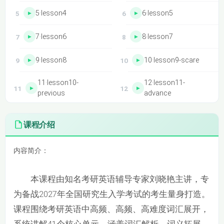
5·lesson4
6·lesson5
7·lesson6
8·lesson7
9·lesson8
10·lesson9-scare
11·lesson10-
12·lesson11-
previous
advance
13·lesson12-
14·lesson13
课程介绍
desirable
15·Lesson14
16·lesson15
内容简介：
【27考研】【刘晓艳】考研常见词汇精讲
17·lesson16
18·lesson17-expand
本课程由知名考研英语辅导专家刘晓艳主讲，专
为备战2027年全国研究生入学考试的考生量身打造。
19·lesson18-tense
20·lesson19-relate
课程围绕考研英语中高频、高频、高难度词汇展开，
21·lesson20
22·lesson21