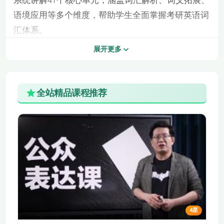
系统讲解41个核心单元，涵盖词汇解析、词义拓展、
语境应用等多个维度，帮助学生全面掌握考研英语词
23·lesson22
24·lesson23
汇体系。
25·lesson24
26·lesson25-fantasy
展开更多
课程概述
27·lesson26-
28·lesson27-
本课程以“词汇为核心”理念为基础，结合历年真
cognitive
confirm
题与高频考点，深入剖析考研英语中常见的难点词
全站精品课程推荐
汇，帮助学员构建扎实的词汇基础。课程内容紧扣大
29·lesson28-
30·lesson29
appearance
纲，注重实用性和针对性，适合希望在短期内快速提
升词汇量和阅读理解能力的考生。
31·lesson30
32·lesson31
课程大纲
33·lesson32
34·lesson33
课程共分为41个单元，从导学课开始，逐步深入
讲解各类高频词汇。每个单元包含词汇讲解、例句分
35·lesson34
36·lesson35
析、近义词辨析、词根词缀扩展等内容，帮助学生全
37·lesson36
38·lesson37
面理解单词的用法和语境。
4星