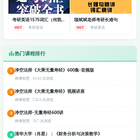
考研英语1575词汇（何凯文）
颉斌斌老师考研长难句
考研英语
考研英语
HOT
HOT
热门课程排行
净空法师《大乘无量寿经》600集-音频版
1
禅佛智慧 · 4534 次浏览
净空法师《大乘无量寿经》视频讲座
2
禅佛智慧 · 2324 次浏览
净空法师-无量寿经600讲
3
禅佛智慧 · 787 次浏览
清华大学（肖星）：《财务分析与决策教学》
4