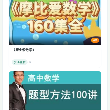
4星
《摩比爱数学》
少儿益智
58