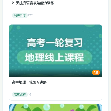
39·lesson38
40·lesson39
Lesson1-lesson40
：覆盖考研英语核心词汇，包括动词、名
21天提升语言表达能力训练
词、形容词等不同词性。
41·lesson40
Lesson9-scare、Lesson10-previous
：重点讲解易混淆词汇，
演讲口才
122
如“scare”与“fear”、“previous”与“prior”。
Lesson25-fantasy、Lesson26-cognitive
：聚焦学术类词汇，
提升专业阅读能力。
学习目标
通过本课程的学习，学员将能够准确识别并运用
考研英语中的高频词汇，提升阅读速度和理解力，增
强写作表达能力。同时，课程还提供词汇记忆技巧和
备考策略，帮助学员高效备考。
3星
高中地理一轮复习讲解
高三课程
49