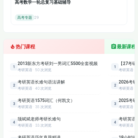
高考数学一轮总复习基础辅导
高考专题
29
热门课程
最新课程
2013新东方考研刘一男词汇5500全套视频
【27考
1
1
考研英语 · 50 次浏览
考研英语
考研英语长难句语法讲解
2026考
2
2
考研英语 · 40 次浏览
考研英语
考研英语1575词汇（何凯文）
2025考
3
3
考研英语 · 35 次浏览
考研英语
颉斌斌老师考研长难句
考研英语
4
4
考研英语 · 33 次浏览
考研英语
考研英语历年真题精讲
18小时搞