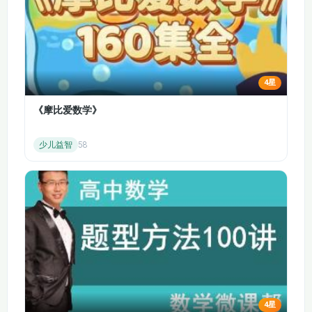
056【三国志】
057【三国志】
管仲的智谋。然而齐国后期逐渐衰败，宋襄公的 “蠢猪式的仁义”
导致其争霸失败。息妫的故事充满传奇色彩，庆父之乱则反映了
058【晋书】
059【晋书】
鲁国的内部纷争。
第 31-40 集：晋楚争霸与列国风云
060【晋书】
061【晋书】
骊姬乱晋引发了晋国的内乱，“皮之不存毛将焉附” 的典故源于晋
4星
国的历史事件。重耳历经十九年流浪，最终回国成就霸业，寒食
062【晋书】
063【晋书】
《摩比爱数学》
节的来历与介子推有关，城濮之战中重耳退避三舍，展现了诚信
与谋略。五羖大夫百里奚和 “东道主” 的典故都与秦国相关，弦
064【晋书】
065【晋书】
少儿益智
58
高退秦师体现了商人的爱国情怀，崤之战则是秦晋之间的重要战
役。楚庄王 “一鸣惊人”“问鼎中原”，展现了楚国的雄心。
066【晋书】
067【晋书】
第 41-60 集：春秋末期至战国初期的变革
衣冠优孟、食指大动等典故反映了春秋时期的社会风貌。赵氏孤
068【晋书】
069【晋书】
儿的故事彰显了忠义精神，螳臂当车体现了不自量力的后果，秉
070【南北朝史】
071【南北朝史】
笔直书的史官展现了对历史的负责。晏子使楚维护了齐国的尊
严，伍子胥过昭关一夜白头，后辅佐吴国崛起，孙武练兵展现了
072【南北朝史】
073【南北朝史】
严明的军纪。越王勾践卧薪尝胆，最终灭吴，“鸟尽弓藏” 则揭示
了功高震主的隐患，范蠡与西施的故事增添了历史的浪漫色彩。
074【南北朝史】
075【南北朝史】
孔子的才干、有教无类的教育理念以及《论语》的影响深远，老
4星