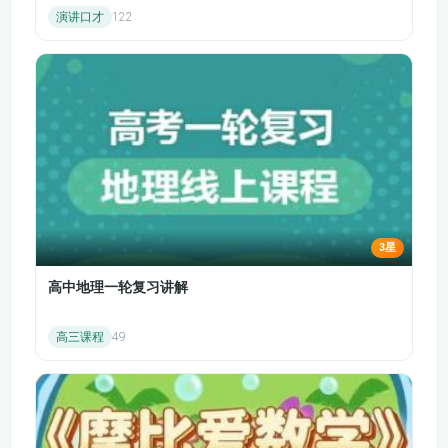
了古人与自然抗争的决心和智慧，也为夏朝的建立奠定了基础。
演讲口才
122
038【后汉书】
039【后汉书】
少康中兴是夏朝历史上的重要复兴事件。商汤革命推翻了夏朝，
建立商朝，伊尹治国展现了贤相的理政才能。盘庚迁都使商朝稳
040【后汉书】
041【三国志】
定发展，甲骨与占卜则反映了当时的社会信仰和文化特色。傅说
为相的故事体现了商朝不拘一格任用人才，而商纣王的 “酒池肉
042【三国志】
043【三国志】
林” 则揭示了商朝灭亡的内因。
第 15-22 集：西周的建立与衰落
044【三国志】
045【三国志】
姜太公钓鱼愿者上钩，辅佐周文王、周武王，武王伐纣推翻商
朝，建立西周。周公吐哺、天下归心，周公不仅辅佐成王，其制
046【三国志】
047【三国志】
礼作乐对后世影响深远。“防民之口甚于防川” 的典故警示统治者
3星
要重视民意，周召共和是中国历史上有确切纪年的开始。幽王为
048【三国志】
049【三国志】
博褒姒一笑，烽火戏诸侯，最终导致西周灭亡，这一故事深刻反
高中地理一轮复习讲解
映了君主荒唐行为带来的严重后果。
050【三国志】
051【三国志】
二、春秋战国时期
高三课程
49
第 23-30 集：春秋早期的诸侯争霸
052【三国志】
053【三国志】
管鲍之交体现了真挚的友谊和知人善任的重要性，曹刿论战中
054【三国志】
055【三国志】
“一鼓作气” 的战术展现了智慧在战争中的作用。齐桓公通过北杏
会盟、葵丘之盟等举措成为春秋首霸，“老马识途” 的故事体现了