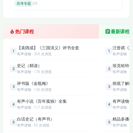
132【宋史】
133【宋史】
高考专题
29
了三国鼎立的格局。
第 186-200 集：三国的兴衰与西晋统一
134【宋史】
135【宋史】
益州易主，刘备建立蜀汉，关羽走麦城被杀，引发夷陵之战。诸
136【宋史】
137【宋史】
葛亮失街亭、病逝五丈原，其鞠躬尽瘁的精神令人敬佩。司马懿
热门课程
最新课程
是三国时期的权谋家，高平陵之变夺取曹魏政权，“司马昭之心
138【宋史】
139【宋史】
路人皆知” 反映了其篡权野心。邓艾奇兵灭蜀，刘禅乐不思蜀。
【袁阔成】《三国演义》评书全套
汪曾祺《人
王濬造船，最终攻灭东吴，三家归晋，结束了三国鼎立的局面。
1
1
有声读物 · 356 次浏览
有声读物
140【宋史】
141【宋史】
有声书特色与听感体验
生动讲述：配音演员用富有感染力的声音，将历史事件和人物故
史记（精读）
埃克哈特·
2
2
142【宋史】
143【宋史】
有声读物 · 178 次浏览
有声读物
事讲得绘声绘色，让听众仿佛置身于历史现场，增强了历史的代
入感。
评书版《金瓶梅》
彻底了解
144【宋史】
145【元史】
3
3
节奏适中：每集内容聚焦一个或几个核心事件或人物，篇幅适
有声读物 · 136 次浏览
有声读物
中，节奏把握得当，既便于听众理解，又能保持听书的兴趣。
146【元史】
147【元史】
有声小说《百年孤独》全集
有声读物
文化浸润：在讲述历史的同时，融入了丰富的文化知识，如成语
4
4
有声读物 · 117 次浏览
有声读物
典故、礼仪习俗等，让听众在了解历史的同时，感受华夏文化的
148【元史】
149【元史】
博大精深。
白话史记（有声书）
精品多播
5
5
《【有声书】五千年华夏简史》为听众打开了一扇了解华夏历史
有声读物 · 85 次浏览
有声读物
150【元史】
151【元史】
的大门，通过聆听，我们能更好地认识自己的民族和文化根源，