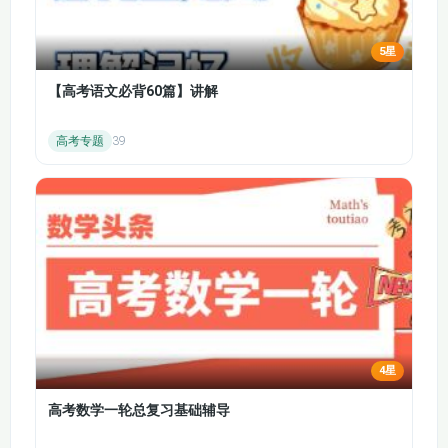
汉匈和平，后期飞燕与断袖等事件反映了宫廷的混乱。王莽篡汉
114【唐史】
115【唐史】
建立新朝，其改革脱离实际，引发社会动荡。
5星
第 158-165 集：东汉的建立与初期发展
116【唐史】
117【唐史】
【高考语文必背60篇】讲解
绿林、赤眉起义推翻了新朝，昆阳之战中刘秀展现了卓越的军事
才能，最终建立东汉。窦融归汉、马援的故事体现了东汉初期的
118【五代史】
119【五代史】
高考专题
39
统一进程，刘秀的品质为东汉的稳定奠定了基础。白马寺是佛教
120【五代史】
121【五代史】
传入中国后建立的第一座寺院，举案齐眉反映了当时的婚姻观
念。
122【五代史】
123【五代史】
四、东汉末年至三国归晋
第 166-185 集：东汉的衰落与三国鼎立
124【五代史】
125【五代史】
班超投笔从戎，经营西域，展现了开拓精神。造纸术的发明推动
了文化传播。东汉后期，跋扈将军专权，党锢之祸加剧了政治腐
126【五代史】
127【五代史】
败。医圣张仲景的《伤寒杂病论》贡献卓越，黄巾军起义动摇了
东汉的统治。袁绍灭宦官、董卓进京引发了军阀混战，曹操挟天
128【五代史】
129【五代史】
子以令诸侯，煮酒论英雄展现了他的雄才大略。关羽刺颜良诛文
4星
丑，勇猛过人，官渡之战是曹操统一北方的关键战役。孙策霸江
130【五代史】
131【宋史】
高考数学一轮总复习基础辅导
东，孙权治吴，奠定了东吴的基础。刘备三顾茅庐，请出诸葛
亮，神医华佗的医术高超。赤壁之战中孙刘联军大败曹操，奠定