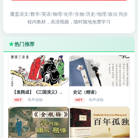
001夏史 01-05
001夏史 01-05
覆盖语文/数学/英语/物理/化学/生物/历史/地理/政治 同步
002夏史 06-10
003夏史 11-15
校内教材，高清视频，随时随地免费学习
004夏史 16-20
005夏史 21-25
热门推荐
006夏史 26-30
007夏史 31-35
008夏史 36-40
009夏史 41-45
010夏史 46-51
011殷商史 01-05
【袁阔成】《三国演义》评书全套
史记（精读）
012殷商史 06-10
013殷商史 11-15
有声读物
有声读物
HOT
HOT
014殷商史 16-20
015殷商史 21-25
016殷商史 26-30
017殷商史 31-35
018殷商史 36-40
019殷商史 41-43