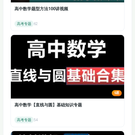
子、墨子、鲁班等各家代表人物推动了思想文化的繁荣。
076【南北朝史】
077【南北朝史】
高中数学题型方法100讲视频
第 61-106 集：战国时期的七雄争霸与社会变革
田氏代齐、三家分晋标志着战国时代的开始。李悝变法、吴起变
078【南北朝史】
079【南北朝史】
高考专题
62
法、商鞅变法等一系列改革，推动了各国的富国强兵，商鞅立木
取信为变法奠定了基础，但其 “作法自毙” 也令人唏嘘。围魏救
080【南北朝史】
081【南北朝史】
赵、田忌赛马等体现了战国时期的军事谋略。孟母三迁、缘木求
鱼、庄周梦蝶等反映了诸子百家的思想。苏秦合纵、张仪连横，
082【南北朝史】
083【南北朝史】
展现了战国时期复杂的外交斗争。胡服骑射是赵国的重要改革，
完璧归赵、负荆请罪体现了蔺相如和廉颇的爱国情怀。鸡鸣狗
084【南北朝史】
085【隋书】
盗、冯谖市义、黄金台等故事反映了战国时期士人的作用。战神
086【隋书】
087【隋书】
白起战功赫赫，纸上谈兵的赵括则导致长平之战的惨败。毛遂自
荐、窃符救赵展现了士人的胆识，都江堰是秦国重要的水利工
5星
088【隋书】
089【隋书】
程，为秦国的强大提供了保障。荆轲刺秦王的壮举流传千古，最
终秦始皇统一天下，建立秦朝，统一度量衡、文字等举措影响深
高中数学【直线与圆】基础知识专题
090【隋书】
091【隋书】
远。
三、秦汉时期
高考专题
54
092【隋书】
093【隋书】
第 107-129 集：秦朝的兴衰与楚汉争霸
秦始皇修建万里长城，虽耗费民力，但对抵御匈奴起到一定作