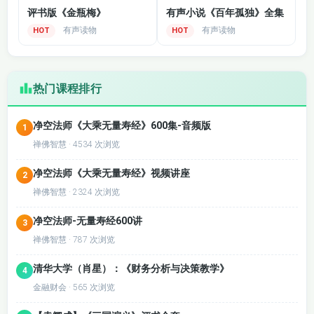
评书版《金瓶梅》
有声小说《百年孤独》全集
020西周史 01-05
021西周史 06-10
有声读物
有声读物
HOT
HOT
022西周史 11-15
023西周史 16-20
热门课程排行
024西周史 21-25
025西周史 26-30
净空法师《大乘无量寿经》600集-音频版
026西周史 31-35
027春秋史 01-05
1
禅佛智慧 · 4534 次浏览
028春秋史 06-10
029春秋史 11-15
净空法师《大乘无量寿经》视频讲座
2
禅佛智慧 · 2324 次浏览
030春秋史 16-20
031春秋史 21-25
净空法师-无量寿经600讲
3
032春秋史 26-30
033春秋史 31-35
禅佛智慧 · 787 次浏览
034春秋史 36-40
035春秋史 41-45
清华大学（肖星）：《财务分析与决策教学》
4
金融财会 · 565 次浏览
036春秋史 46-50
037春秋史 51-53