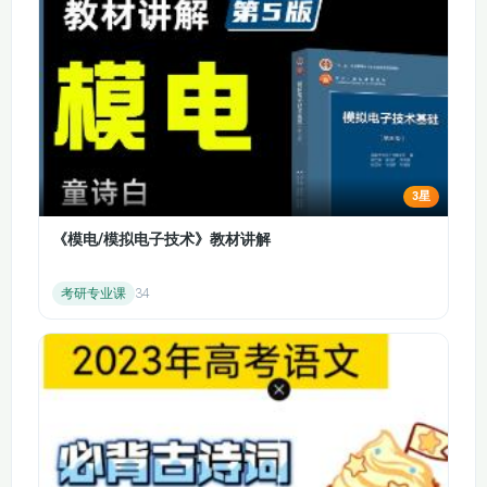
094【隋书】
095【隋书】
用，焚书坑儒则钳制了思想。秦朝的暴政引发了农民起义，“燕
雀安知鸿鹄之志”“揭竿而起” 反映了陈胜吴广起义的决心。项梁
096【隋书】
097【隋书】
起兵、刘邦斩白蛇起义，拉开了楚汉争霸的序幕。巨鹿之战中项
羽破釜沉舟，大败秦军，秦朝灭亡。约法三章体现了刘邦的政治
098【隋书】
099【隋书】
智慧，鸿门宴的惊险展现了双方的权谋较量。韩信胯下之辱、月
下追韩信、暗度陈仓等故事展现了韩信的军事才能。最终刘邦在
100【唐史】
101【唐史】
垓下之战中击败项羽，项羽霸王别姬、乌江自刎，汉朝诞生。
3星
第 130-157 集：西汉的发展与衰落
102【唐史】
103【唐史】
刘邦建立汉朝后，面临着诸多挑战，“多多益善” 体现了韩信的自
《模电/模拟电子技术》教材讲解
104【唐史】
105【唐史】
信。汉匈和亲是初期的外交策略，刘邦扫除异己，订立白马之
盟。萧规曹随体现了汉初的治国理念，吕后专权引发动荡，周勃
考研专业课
34
106【唐史】
107【唐史】
夺权灭诸吕稳定了政权。文景之治使汉朝国力恢复，细柳营展现
了周亚夫的治军严明。晁错削藩引发七国之乱，汉武帝时期 “金
108【唐史】
109【唐史】
屋藏娇”“独尊儒术”，加强了中央集权。马邑之谋开启了对匈奴的
反击，卫青、霍去病北伐匈奴，“但使龙城飞将在”“封狼居胥” 彰
110【唐史】
111【唐史】
显了汉朝的军威。张骞出使西域开辟丝绸之路，苏武牧羊体现了
忠贞不屈的气节。《史记》是司马迁的史学巨著，巫蛊之祸是汉
112【唐史】
113【唐史】
武帝晚年的悲剧，轮台罪己诏体现了他的反思。昭君出塞促进了