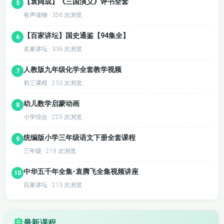
【袁阔成】《三国演义》评书全套
5
038战国史 01-05
039战国史 06-10
有声读物 · 356 次浏览
040战国史 11-15
041战国史 16-20
【百家讲坛】国史通鉴【94集全】
6
名家讲坛 · 336 次浏览
042战国史 21-25
043战国史 26-30
人教版九年级化学全套教学视频
7
044战国史 31-35
045战国史 36-40
初三课程 · 233 次浏览
046战国史 41-45
047战国史 46-50
幼儿数学启蒙动画
8
小学综合 · 225 次浏览
048战国史 51-55
049战国史 56-60
统编版小学三年级语文下册全套课程
9
050战国史 61-63
051秦汉史 01-05
三年级 · 219 次浏览
中华五千年全集-袁腾飞全集视频讲座
052秦汉史 06-10
053秦汉史 11-15
10
百家讲坛 · 213 次浏览
054秦汉史 16-20
055秦汉史 21-25
056秦汉史 26-30
057秦汉史 31-35
最新课程