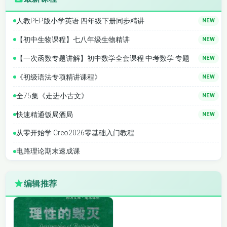
058秦汉史 36-40
059秦汉史 41-45
人教PEP版小学英语 四年级下册同步精讲
NEW
【初中生物课程】七八年级生物精讲
NEW
061魏晋南北朝史
060秦汉史 46-49
01-05
【一次函数专题讲解】初中数学全套课程 中考数学 专题
NEW
062魏晋南北朝史
063魏晋南北朝史
《初级语法专项精讲课程》
NEW
06-10
11-15
全75集《走进小古文》
NEW
064魏晋南北朝史
065魏晋南北朝史
快速精通饭局酒局
NEW
16-20
21-25
从零开始学 Creo2026零基础入门教程
067魏晋南北朝史
066殷商史 21-25
电路理论期末速成课
26-30
068魏晋南北朝史
069魏晋南北朝史
编辑推荐
31-35
36-40
070魏晋南北朝史
071隋唐五代史 01-
41-53
05