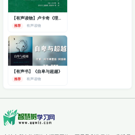
072隋唐五代史 06-
073隋唐五代史 11-
10
15
【有声读物】卢卡奇《理性的毁灭》
有声读物
推荐
074隋唐五代史 16-
075隋唐五代史 21-
20
25
076隋唐五代史 26-
077隋唐五代史 31-
30
35
078隋唐五代史 36-
079宋史 01-05
【有声书】《自卑与超越》
42
有声读物
推荐
080宋史 06-10
081宋史 11-15
082宋史 16-20
083宋史 21-25
084宋史 26-30
085宋史 31-35
086宋史 36-40
087宋史 41-45