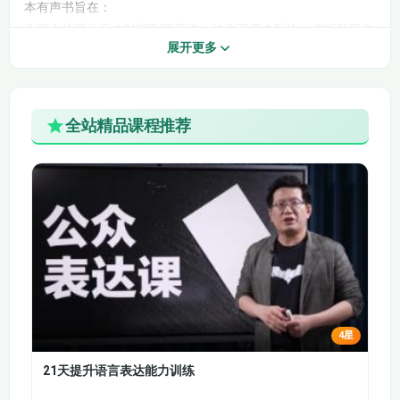
025【汉书】
026【汉书】
本有声书旨在：
为听众梳理从远古时期到西晋统一的华夏历史脉络，清晰呈现各
027【汉书】
028【汉书】
展开更多
朝代的兴衰更替；
解读重要历史事件的来龙去脉，介绍关键历史人物的生平事迹及
029【汉书】
030【汉书】
影响；
挖掘历史故事背后的文化内涵、民族精神和智慧结晶，让听众深
全站精品课程推荐
032【后汉书】
031【汉书】
入了解华夏文明的底蕴；
（补）
以通俗易懂的方式传播历史知识，激发听众对华夏历史的兴趣和
033【后汉书】
034【后汉书】
认同感。
（补）
（补）
课程核心内容体系
一、远古时期与夏商周
035【后汉书】
036【后汉书】
第 1-7 集：远古神话与早期文明
（补）
（补）
讲述盘古开天、女娲补天、神农尝百草等神话传说，这些传说反
映了远古先民对自然的认知和探索精神。炎黄二帝被尊为华夏民
032【后汉书】
033【后汉书】
族的共同祖先，他们的故事体现了民族的融合与团结。许由洗耳
4星
的典故展现了古人对高洁品格的追求。
034【后汉书】
035【后汉书】
第 8-14 集：夏商时期的兴衰
21天提升语言表达能力训练
036【后汉书】
037【后汉书】
尧舜禅让体现了原始社会的民主禅让制，而大禹治水的壮举彰显