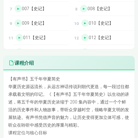
007【史记】
008【史记】
009【史记】
010【史记】
011【史记】
012【史记】
013【史记】
014【史记】
课程介绍
015【汉书】
016【汉书】
【有声书】五千年华夏简史
017【汉书】
018【汉书】
华夏历史源远流长，从远古神话传说到朝代更迭，每一段过往都
承载着文明的印记。《【有声书】五千年华夏简史》以生动的讲
019【汉书】
020【汉书】
述，将五千年的华夏历史浓缩于 200 集内容中，通过一个个鲜
活的历史事件和人物故事，带听众穿越时空，领略华夏文明的发
021【汉书】
022【汉书】
展轨迹。有声书凭借声音的魅力，让历史变得更加立体可感，使
023【汉书】
024【汉书】
听众在聆听中感受历史的厚重与精彩。
课程定位与核心目标