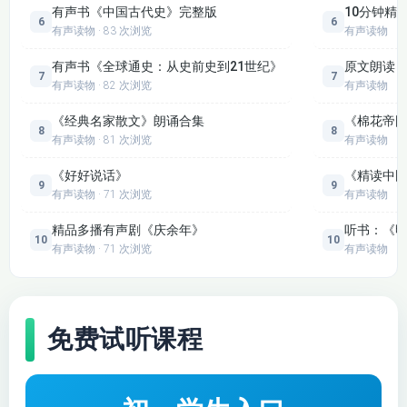
有声书《中国古代史》完整版
10分钟精
从历史中汲取智慧和力量。无论是历史爱好者，还是想快速了解
152【元史】
153【元史】
6
6
有声读物 · 83 次浏览
有声读物
华夏历史的人，这部有声书都是不错的选择。
154【元史】
155【元史】
有声书《全球通史：从史前史到21世纪》
原文朗读
7
7
有声读物 · 82 次浏览
有声读物
156【元史】
157【明史】
《经典名家散文》朗诵合集
《棉花帝国
8
8
有声读物 · 81 次浏览
有声读物
158【明史】
159【明史】
《好好说话》
《精读中
9
9
160【明史】
161【明史】
有声读物 · 71 次浏览
有声读物
精品多播有声剧《庆余年》
听书：《
162【明史】
163【明史】
10
10
有声读物 · 71 次浏览
有声读物
164【明史】
165【明史】
166【明史】
167【明史】
免费试听课程
168【明史】
169【明史】
170【明史】
171【明史】