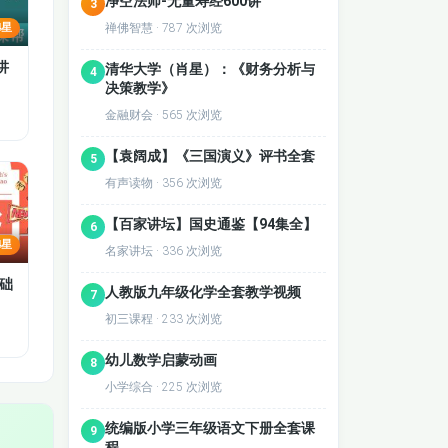
净空法师-无量寿经600讲
3
4星
禅佛智慧 · 787 次浏览
讲
清华大学（肖星）：《财务分析与
4
决策教学》
金融财会 · 565 次浏览
【袁阔成】《三国演义》评书全套
5
有声读物 · 356 次浏览
兄弟
【百家讲坛】国史通鉴【94集全】
6
4星
名家讲坛 · 336 次浏览
础
人教版九年级化学全套教学视频
7
初三课程 · 233 次浏览
幼儿数学启蒙动画
8
小学综合 · 225 次浏览
统编版小学三年级语文下册全套课
9
程