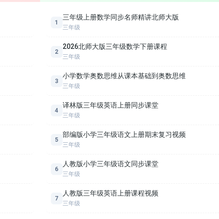
三年级同步语文下-25-我不能失信
三年级上册数学同步名师精讲北师大版
1
进阶目标：第一，夯实基础——精准掌握每课30+核心生字（
三年级
三年级同步语文下-27-海底世界
）、80+重点词语（近义词/反义词、造句、语境运用），实
2026北师大版三年级数学下册课程
2
三年级同步语文下-29-慢性子裁缝和急性子顾客
练段落概括、关键句赏析、修辞识别、中心思想提炼、课后
三年级
感与背诵技巧；第三，发展素养——通过古诗吟诵、传统文
小学数学奥数思维从课本基础到奥数思维
三年级同步语文下-31-漏
3
品质感悟（如《司马光》《掌声》）及创意写作引导（仿写、
三年级
，真正落实“工具性与人文性统一”的语文本质。所有训练设
译林版三年级英语上册同步课堂
4
读与创意表达”“实用性阅读与交流”，助力学生在真实语言情境
三年级
部编版小学三年级语文上册期末复习视频
5
三年级
设计：
人教版小学三年级语文同步课堂
6
拔高，均可按需选择精讲、强化、拓展模块，支持倍速调节、反复回看、
三年级
人教版三年级英语上册课程视频
低家庭辅导门槛，避免“不会教、不敢教、教不准”，轻松掌握孩子每日学
7
三年级