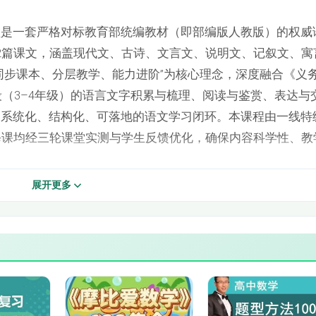
三年级同步语文上-18-《金色的草地》
堂是一套严格对标教育部统编教材（即部编版人教版）的权威
》
三年级同步语文上-20-《古诗三首-饮湖上初晴后
2篇课文，涵盖现代文、古诗、文言文、说明文、记叙文、寓
同步课本、分层教学、能力进阶”为核心理念，深度融合《义
三年级同步语文上-22-《富饶的西沙群岛》
段（3–4年级）的语言文字积累与梳理、阅读与鉴赏、表达与
起系统化、结构化、可落地的语文学习闭环。本课程由一线特
三年级同步语文上-24-《美丽的小兴安岭》
每课均经三轮课堂实测与学生反馈优化，确保内容科学性、教
三年级同步语文上-26-《读不完的大书》
三年级同步语文上-28-《司马光》
展开更多
三年级同步语文上-30-《灰雀》
三年级同步语文下-01-古诗三首-绝句
景
三年级同步语文下-03-古诗三首-三衢道中
三年级同步语文下-05-荷花