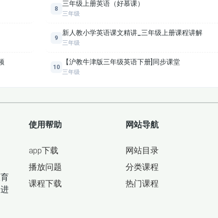
三年级上册英语（好慕课）
难点解析、课堂活动建议、单元考点梳理及差异化作业设计范例，助力课
8
三年级
新人教小学英语课文精讲_三年级上册课程讲解
9
三年级
频
【沪教牛津版三年级英语下册]同步课堂
10
三年级
使用帮助
网站导航
app下载
网站目录
目
播放问题
分类课程
教育
课程下载
热门课程
间进