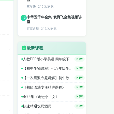
三年级 · 219 次浏览
含笔
中华五千年全集-袁腾飞全集视频讲
10
现课
座
百家讲坛 · 213 次浏览
习题
化渗
扩
最新课程
计均
人教PEP版小学英语 四年级下册同步精讲
NEW
中发
【初中生物课程】七八年级生物精讲
NEW
【一次函数专题讲解】初中数学全套课程 中考数学 专题
NEW
《初级语法专项精讲课程》
NEW
笔记标
全75集《走进小古文》
NEW
习进
快速精通饭局酒局
NEW