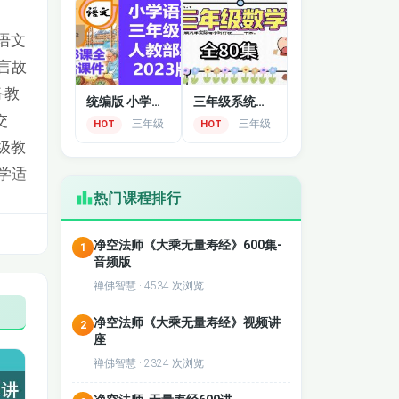
语文
雨》
言故
务教
统编版 小学语文三年级下册语文同步课程
三年级系统数学思维课程
交
三年级
三年级
HOT
HOT
级教
学适
热门课程排行
净空法师《大乘无量寿经》600集-
1
音频版
禅佛智慧 · 4534 次浏览
净空法师《大乘无量寿经》视频讲
2
座
禅佛智慧 · 2324 次浏览