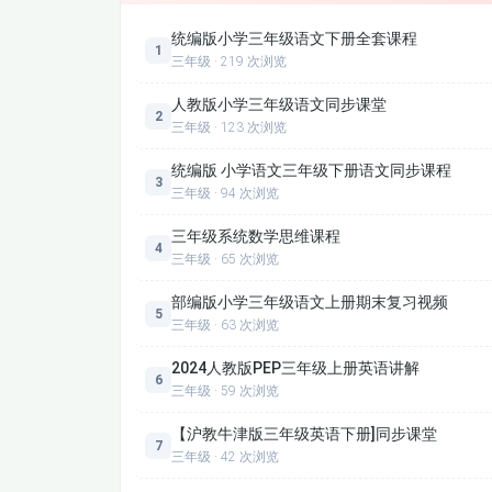
三年级同步语文下-24-肥皂泡
统编版小学三年级语文下册全套课程
1
学习目标：
本课程致力于帮助学生达成三重
三年级 · 219 次浏览
三年级同步语文下-26-我们奇妙的世界
顺、结构、组词、多音字辨析、形近字对比
人教版小学三年级语文同步课堂
2
三年级同步语文下-28-火烧云
内字词零盲区；第二，提升能力——系统训
三年级 · 123 次浏览
规范作答等阅读理解能力，同步培养朗读语
统编版 小学语文三年级下册语文同步课程
三年级同步语文下-30-方帽子店
3
透（如《赵州桥》《纸的发明》）、人物
三年级 · 94 次浏览
写、日记片段），涵养文学审美与家国情怀
三年级同步语文下-32-枣核
三年级系统数学思维课程
4
嵌入新课标“学习任务群”理念，如“文学阅
三年级 · 65 次浏览
展高阶思维。
部编版小学三年级语文上册期末复习视频
5
三年级 · 63 次浏览
适用人群：
本课程专为以下三类用户深度
2024人教版PEP三年级上册英语讲解
6
小学三年级学生：
无论基础薄弱、中等巩固或培优
三年级 · 59 次浏览
注，适配不同学习节奏；
【沪教牛津版三年级英语下册]同步课堂
家长群体：
提供清晰的知识图谱与课后自测清单，降
7
三年级 · 42 次浏览
度与掌握情况；