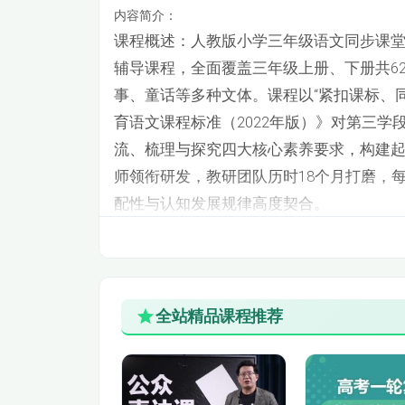
内容简介：
三年级同步语文上-17-《搭船的鸟》
课程概述：
人教版小学三年级语文同步课
三年级同步语文上-19-《古诗三首-望天门山
辅导课程，全面覆盖三年级上册、下册共6
事、童话等多种文体。课程以“紧扣课标、
三年级同步语文上-21-《古诗三首-望洞庭》
育语文课程标准（2022年版）》对第三学
流、梳理与探究四大核心素养要求，构建
三年级同步语文上-23-《海滨小城》
师领衔研发，教研团队历时18个月打磨，
三年级同步语文上-25-《大自然的声音》
配性与认知发展规律高度契合。
三年级同步语文上-27-《父亲、树林和鸟》
三年级同步语文上-29-《掌声》
全站精品课程推荐
三年级同步语文上-31-《手术台就是阵地》
三年级同步语文下-02-古诗三首-惠崇春江晚
三年级同步语文下-04-燕子