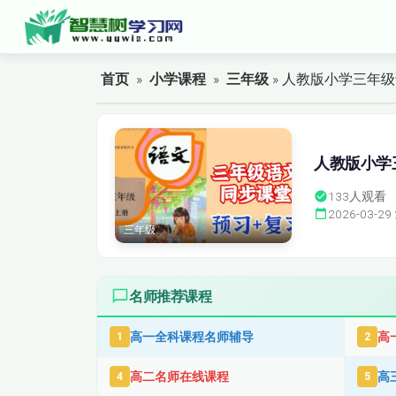
首页
»
小学课程
»
三年级
» 人教版小学三年
人教版小学
133
人观看
2026-03-29 
三年级
名师推荐课程
高一全科课程名师辅导
高
1
2
高二名师在线课程
高
4
5