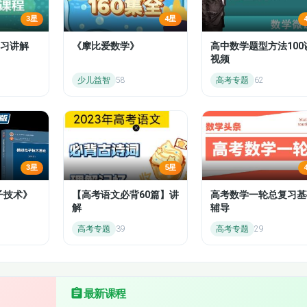
3星
4星
三年级同步语文下-07-守株待兔
习讲解
《摩比爱数学》
高中数学题型方法100
视频
三年级同步语文下-09-鹿角和鹿腿
少儿益智
58
高考专题
62
三年级同步语文下-11-古诗三首-元日
三年级同步语文下-13-古诗三首-九月九日忆山东
三年级同步语文下-15-赵州桥
3星
5星
三年级同步语文下-17-花钟
子技术》
【高考语文必背60篇】讲
高考数学一轮总复习基
解
辅导
三年级同步语文下-19-小虾
高考专题
39
高考专题
29
三年级同步语文下-21-我变成了一棵树
三年级同步语文下-23-剃头大师
最新课程