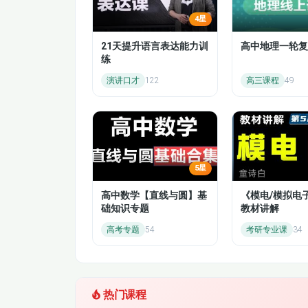
4星
三年级同步语文下-06-昆虫备忘录
21天提升语言表达能力训
高中地理一轮复
练
三年级同步语文下-08-陶罐和铁罐
演讲口才
122
高三课程
49
三年级同步语文下-10-池子与河流
三年级同步语文下-12-古诗三首-清明
三年级同步语文下-14-纸的发明
5星
三年级同步语文下-16-一幅名扬中外的画
高中数学【直线与圆】基
《模电/模拟电
础知识专题
教材讲解
三年级同步语文下-18-蜜蜂
高考专题
54
考研专业课
34
三年级同步语文下-20-宇宙的另一边
三年级同步语文下-22-童年的水墨画
热门课程