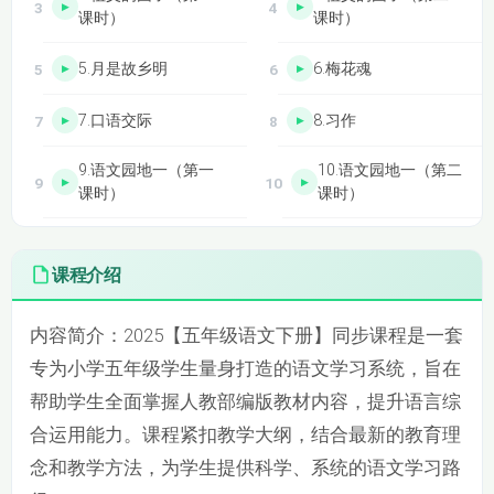
课时）
课时）
5.月是故乡明
6.梅花魂
7.口语交际
8.习作
9.语文园地一（第一
10.语文园地一（第二
课时）
课时）
11.草船借箭（第一课
12.草船借箭（第二课
时）
时）
课程介绍
13.景阳冈（第一课
14.景阳冈（第二课
内容简介：
2025【五年级语文下册】同步课程是一套
时）
时）
专为小学五年级学生量身打造的语文学习系统，旨在
15.猴王出世（第一课
16.猴王出世（第二课
帮助学生全面掌握人教部编版教材内容，提升语言综
时）
时）
合运用能力。课程紧扣教学大纲，结合最新的教育理
17.红楼春趣
18.口语交际
念和教学方法，为学生提供科学、系统的语文学习路