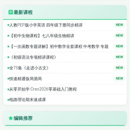
的作业，确保学生能够及时复习和掌握知识点。同
时，课程还设有单元检测卷，用于评估学习效果，帮
最新课程
助教师和家长了解学生的学习进展。
人教PEP版小学英语 四年级下册同步精讲
NEW
适用人群：
本课程适用于小学五年级的学生，特别是
【初中生物课程】七八年级生物精讲
NEW
需要系统学习语文知识、提升语言综合能力的学生群
【一次函数专题讲解】初中数学全套课程 中考数学 专题
NEW
体。无论是课前预习、课后复习，还是课外拓展，都
《初级语法专项精讲课程》
NEW
能从中受益。
全75集《走进小古文》
NEW
课程大纲：
课程共分为八个主要单元，分别是“永远
快速精通饭局酒局
NEW
的童年”“四大名著”“遨游汉字王国”“我的祖国”“人物描
从零开始学 Creo2026零基础入门教程
写”“困难面前”“世界各地”和“风趣的语言”。每个单元都
包含详细的课文讲解、相关知识点分析以及配套练
电路理论期末速成课
习，确保学生能够全面掌握课程内容。
编辑推荐
课程特色：
本课程的最大特点在于其高度的同步性，
所有内容均与教材紧密对接，确保学生能够紧跟教学