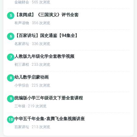
金融财会 · 565 次浏览
【袁阔成】《三国演义》评书全套
5
有声读物 · 356 次浏览
【百家讲坛】国史通鉴【94集全】
6
名家讲坛 · 336 次浏览
人教版九年级化学全套教学视频
7
初三课程 · 233 次浏览
幼儿数学启蒙动画
8
小学综合 · 225 次浏览
统编版小学三年级语文下册全套课程
9
三年级 · 219 次浏览
中华五千年全集-袁腾飞全集视频讲座
10
课程特别注重实践应用，提供大量配套练习和测试
百家讲坛 · 213 次浏览
题，帮助学生巩固所学知识。每节课后都会布置适量