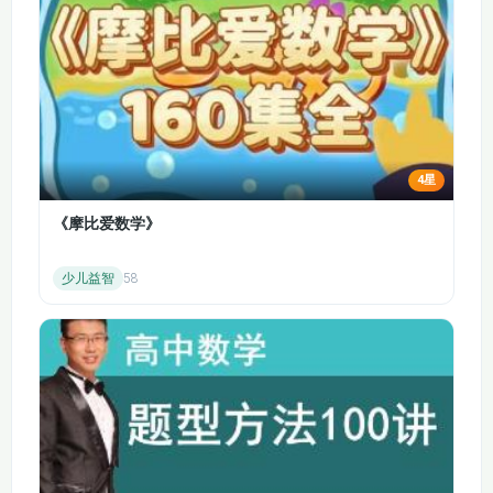
47.语文园地（第一课
48.语文园地（第二课
时）
时）
49.威尼斯的小艇（第
50.威尼斯的小艇（第
一课时）
二课时）
51.牧场之国（第一课
52.牧场之国（第二课
时）
时）
4星
《摩比爱数学》
53.金字塔（第一课
54.金字塔（第二课
时）
时）
少儿益智
58
55.口语交际《我是小
56.习作：中国的世界
小讲解员》
文化遗产
57.语文园地七（第一
58.语文园地七（第二
课时）
课时）
59.杨氏之子（第一课
60.杨氏之子（第二课
时）
时）