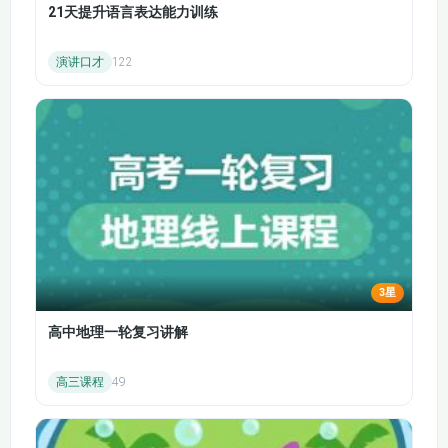
33.人物描写一组（第
34.人物描写一组（第
21天提升语言表达能力训练
一课时）
二课时）
演讲口才
122
35.刷子李（第一课
36.刷子李（第二课
时）
时）
37.交流平台_初试身
38.习作例文
手
40.自相矛盾（第一课
39.习作
时）
41.自相矛盾（第二课
42.田忌赛马（第一课
时）
时）
3星
43.田忌赛马（第二课
高中地理一轮复习讲解
44.跳水（第一课时）
时）
高三课程
49
46.习作：神奇的探险
45.跳水（第二课时）
之旅