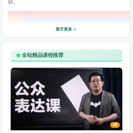
径。
20.语文园地二（第一
19.习作
课时）
22.快乐读书吧：读古
21.语文园地二（第二
展开更多
典名著，品百味人生
课时）
第1学时_微课视频
23.古诗三首（第一课
24.古诗三首（第二课
全站精品课程推荐
时）
时）
25.青山处处埋忠骨
26.青山处处埋忠骨
（第一课时）
（第二课时）
27.军神（第一课时）
28.军神（第二课时）
29.清贫
30.习作：他_了
31.语文园地（第一课
32.语文园地（第二课
时）
时）
4星