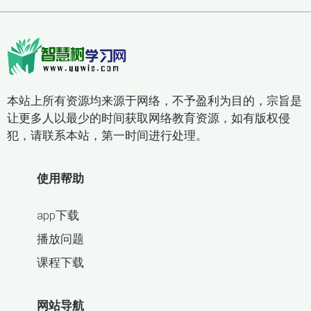
进度。同时，课程提供了丰富的教学资源，包括PPT
课件、教案、教学视频、课外阅读材料等，满足不同
教学需求。此外，课程还采用趣味化教学方式，如动
画、游戏等，增强学生的学习兴趣。
本站上所有资源均来源于网络，不予盈利为目的，宗旨是
教学资源：
为了方便教师备课和学生学习，课程提供
让更多人以最少的时间获取网络教育资源，如有版权侵
了电子课本、教案、同步练习题和单元检测卷等多种
犯，请联系本站，第一时间进行处理。
资源。这些资源不仅便于查阅和使用，还能有效提升
教学效率。同时，课程还配备了一系列教学视频，适
使用帮助
合学生课前预习和课后复习。
app下载
课程安排：
每周安排3-4次课程，每次课程时长约45
播放问题
分钟，确保学生能够在有限的时间内高效学习。课后
课程下载
作业布置适量，既不会增加学生负担，又能巩固所学
知识。每单元结束后还会进行一次小测试，检验学习
网站导航