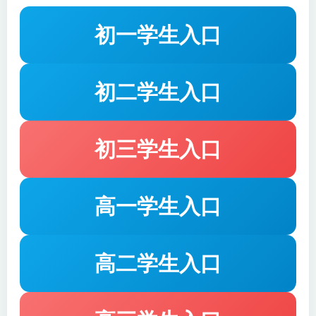
园子》《草船借箭》《景阳冈》《威尼斯的小艇》
初一学生入口
《杨氏之子》等经典课文，引导学生深入理解文本内
涵，感受语言的魅力。同时，课程还融入了汉字文
化、人物描写、爱国情感等多个主题，拓宽学生的知
初二学生入口
识视野。
学习目标：
通过本课程的学习，学生将能够熟练掌握
初三学生入口
语文基础知识，提高阅读理解能力，学会运用多种表
达方式进行写作，增强口头表达与交流能力。此外，
课程还将帮助学生建立良好的学习习惯，培养自主学
高一学生入口
习的能力，为今后的学习打下坚实基础。
高二学生入口