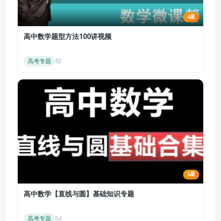
61.手指（第一课时）
62.手指（第二课时）
4星
63.童年的发现（第一
64.童年的发现（第二
本课程以培养学生的核心素养为目标，注重阅读理
高中数学题型方法100讲视频
课时）
课时）
解、写作表达和口语交际能力的全面提升。通过多样
高考专题
62
65.口语交际：我们都
66.习作《漫画的启
化的教学方式，如图文讲解、视频演示、互动练习
来讲笑话
示》
等，使学生在轻松愉快的氛围中掌握语文知识，激发
学习兴趣。
67.语文园地八（第一
68.语文园地八（第二
课时）
课时）
课程概述：
2025年五年级语文下册同步课程覆盖了整
69.综合性学习：遨游
70.综合性学习：遨游
个学期的教学内容，包括八个主要单元，每个单元都
汉字王国_汉字真有趣
汉字王国_汉字真有趣
有明确的学习目标和丰富的教学资源。课程不仅注重
_搜集并整理资料（第
_搜集并整理资料（第
一课时）
二课时）
基础知识的传授，还强调学生的思维能力和创新意识
5星
的培养，使其能够更好地适应未来的学习挑战。
71.汉字真有趣（第一
72.汉字真有趣（第二
课时）
课时）
高中数学【直线与圆】基础知识专题
73.汉字真有趣（第三
74.汉字真有趣（第四
高考专题
54