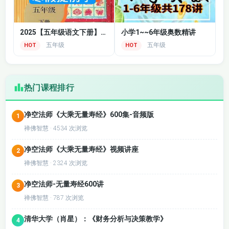
2025【五年级语文下册】同步课程
小学1~~6年级奥数精讲
五年级
五年级
HOT
HOT
热门课程排行
净空法师《大乘无量寿经》600集-音频版
1
禅佛智慧 · 4534 次浏览
净空法师《大乘无量寿经》视频讲座
2
禅佛智慧 · 2324 次浏览
净空法师-无量寿经600讲
3
禅佛智慧 · 787 次浏览
清华大学（肖星）：《财务分析与决策教学》
4