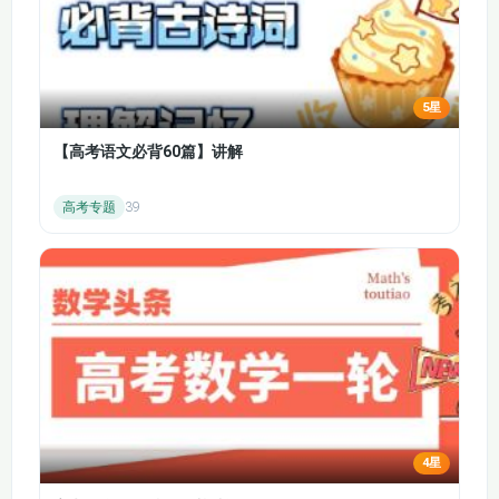
的分析方法和相关计算。
生物的变异与进化：
介绍生物变异的类型（基因突变、基因重组、染色体
5星
变异），使学生理解变异的原因、特点和对生物进化
的影响。
【高考语文必背60篇】讲解
复习现代生物进化理论，包括种群基因频率的计算、
高考专题
39
生物进化的基本单位、进化的原材料和进化的方向，
让学生理解生物进化的机制。
稳态与环境：
人体的内环境与稳态：
讲解内环境的组成和理化性质，以及内环境稳态的意
义和调节机制。
回顾神经调节、体液调节和免疫调节的过程和机制，
包括反射弧的组成、激素调节的特点、血糖调节、水
4星
盐平衡调节、体温调节以及免疫细胞和免疫活性物质