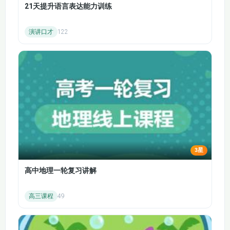
能力提升目标：
21天提升语言表达能力训练
第8讲 遗传的物质基
第8讲 遗传的物质基
培养学生的实验探究能力，通过对教材经典实验和探
础（下）2(1)
础（下）2
演讲口才
122
究性实验的回顾与拓展，使学生掌握实验设计的基本
思路、实验变量的控制、实验结果的分析和结论的得
出，提高学生在实验题上的得分能力。
提升学生的信息提取和分析能力，通过对各类图表、
数据、资料的分析和解读，使学生学会从复杂的信息
中提取关键信息，运用所学知识解决问题，以应对高
考中的信息题和综合题。
解题技巧提升目标：
3星
使学生熟悉高考生物的各种题型（选择题、填空题、
高中地理一轮复习讲解
简答题、实验题等），掌握不同题型的解题思路和答
题技巧，提高解题的准确性和速度。
高三课程
49
通过大量的习题练习和讲解，帮助学生查漏补缺，克
服学习中的难点和易错点，提高学生的应试能力。