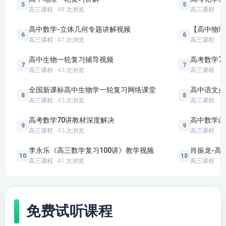
5
5
介绍生态系统的稳定性及保护，让学生理解生态系统
高三课程 · 49 次浏览
高三课程
的自我调节能力和生态环境保护的重要性。
高中数学-立体几何专题讲解视频
【高中物理
6
6
生物技术实践与现代生物科技专题（选修部分）：
高三课程 · 47 次浏览
高三课程
生物技术实践：
高中生物一轮复习辅导视频
高考数学7
7
7
回顾传统发酵技术（如制作果酒、果醋、腐乳、泡菜
高三课程 · 43 次浏览
高三课程
等），包括发酵原理、实验操作步骤和注意事项。
全国新课标高中生物学一轮复习网络课堂
高中语文必
8
8
讲解微生物的培养与应用，如培养基的配制、微生物
高三课程 · 43 次浏览
高三课程
的分离和计数，以及特定微生物的筛选和鉴定。
高考数学70讲教材深度解决
高中数学函
9
9
复习植物组织培养和酶的应用，使学生掌握这些生物
高三课程 · 43 次浏览
高三课程
技术的操作流程和原理。
李永乐《高三数学复习100讲》教学视频
肖振龙-高
10
10
现代生物科技专题：
高三课程 · 41 次浏览
高三课程
介绍基因工程的操作工具（限制酶、DNA 连接酶、运
载体）和操作步骤，包括目的基因的获取、基因表达
载体的构建、将目的基因导入受体细胞和目的基因的
免费试听课程
检测与鉴定。