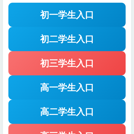
讲解细胞工程（植物细胞工程和动物细胞工程）的原
初一学生入口
理和操作技术，如植物组织培养、植物体细胞杂交、
动物细胞培养、动物细胞融合和单克隆抗体的制备。
回顾胚胎工程的基本操作，包括体外受精、胚胎移
初二学生入口
植、胚胎分割和胚胎干细胞的研究和应用。
习题强化与真题解析：
章节同步练习：
初三学生入口
针对每个章节的复习内容，布置相应的习题，让学生
进行巩固练习，强化对知识点的理解和运用。
高一学生入口
对学生的作业进行详细批改和讲解，帮助学生找出错
误原因，纠正解题思路和方法。
真题剖析：
高二学生入口
选取历年高考真题，按知识点和题型进行分类解析，
让学生熟悉高考的命题规律和考查方式。
通过对真题的分析，引导学生总结解题技巧和答题规