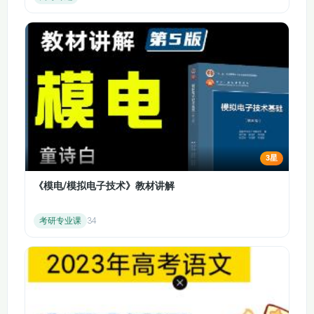
遗传规律的联系，让学生掌握配子形成过程中遗传物
质的分配规律。
讲解受精作用的过程和意义，理解亲子代之间遗传物
质的传递。
遗传的分子基础：
回顾 DNA 是主要的遗传物质的实验证据，使学生理
解肺炎双球菌转化实验和噬菌体侵染细菌实验的原理
和结论。
3星
深入讲解 DNA 的结构和复制过程，以及基因的表达
《模电/模拟电子技术》教材讲解
过程（转录和翻译），让学生掌握遗传信息的传递和
表达机制。
考研专业课
34
遗传的基本规律：
详细讲解孟德尔的分离定律和自由组合定律，包括遗
传实验的设计、性状分离比的分析和概率计算。
分析伴性遗传的特点和规律，让学生掌握遗传系谱图