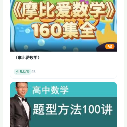
三、课程内容
分子与细胞：
细胞的分子组成：
复习组成细胞的元素和化合物，包括蛋白质、核酸、
糖类、脂质等的结构和功能，以及它们在生命活动中
的重要作用。
4星
讲解生物大分子的形成过程，如蛋白质的合成、核酸
《摩比爱数学》
的复制和转录翻译过程，使学生理解生命的物质基
础。
少儿益智
58
细胞的结构：
回顾细胞的基本结构，包括细胞膜、细胞质、细胞核
的结构和功能，以及各种细胞器的特点和功能分工。
介绍细胞的亚显微结构观察方法，如显微镜的使用及
不同细胞结构的观察实验。
细胞的代谢：