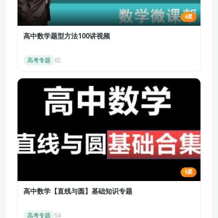
详细讲解物质进出细胞的方式（主动运输、被动运
4星
输、胞吞胞吐等），并通过实例让学生掌握不同运输
方式的特点和判断依据。
高中数学题型方法100讲视频
复习细胞的能量供应和利用，包括酶的特性、ATP 的
高考专题
62
结构和功能、细胞呼吸和光合作用的过程及影响因
素，让学生理解细胞内能量的转换和利用机制。
细胞的生命历程：
阐述细胞的增殖、分化、衰老、凋亡和癌变，使学生
理解细胞的生命周期及各阶段的特征和调控机制。
结合实例讲解有丝分裂和减数分裂的过程，包括染色
体行为变化、细胞周期的调控，以及它们在遗传和发
育中的重要意义。
5星
遗传与进化：
高中数学【直线与圆】基础知识专题
遗传的细胞基础：
深入复习减数分裂过程中染色体的行为变化，以及与
高考专题
54