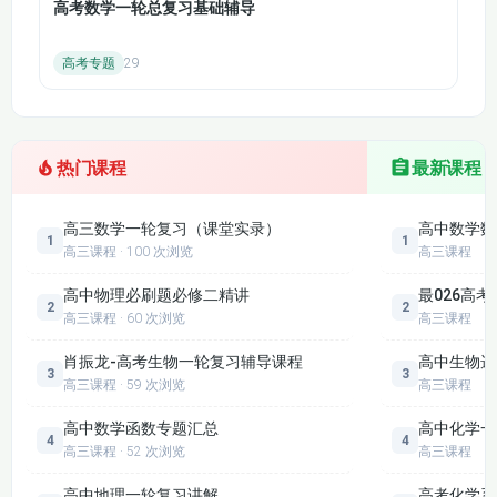
高考数学一轮总复习基础辅导
的作用等。
植物的激素调节：
高考专题
29
复习植物生长素的发现过程和作用特点，包括向光性
实验和生长素的两重性。
介绍其他植物激素的作用和相互关系，以及植物生长
热门课程
最新课程
调节剂在生产中的应用。
种群和群落：
高三数学一轮复习（课堂实录）
高中数学数
1
1
阐述种群的特征和数量变化，包括种群密度的调查方
高三课程 · 100 次浏览
高三课程
法、种群增长的 “J” 型和 “S” 型曲线及应用。
高中物理必刷题必修二精讲
最026高
2
2
讲解群落的结构和演替类型（初生演替和次生演
高三课程 · 60 次浏览
高三课程
替），使学生理解群落演替的过程和影响因素。
肖振龙-高考生物一轮复习辅导课程
高中生物选
3
3
生态系统：
高三课程 · 59 次浏览
高三课程
复习生态系统的结构和功能，包括生态系统的组成成
高中数学函数专题汇总
高中化学一
4
4
分、食物链和食物网、能量流动、物质循环和信息传
高三课程 · 52 次浏览
高三课程
递的过程和特点。
高中地理一轮复习讲解
高考化学系