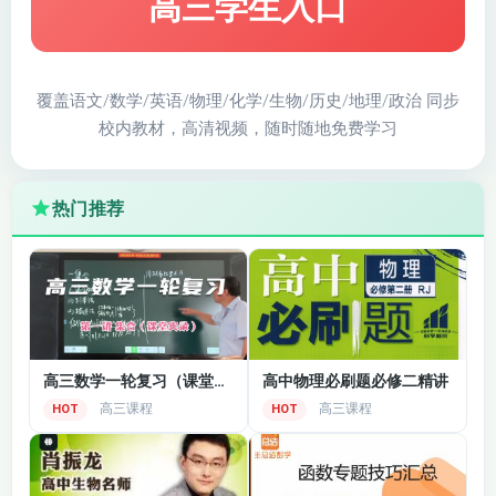
高三学生入口
范，提高学生的应试能力。
四、课程特色
系统性复习：按照高中生物教材的章节顺序进行全
覆盖语文/数学/英语/物理/化学/生物/历史/地理/政治 同步
面、系统的复习，从基础知识的回顾到重点难点的突
校内教材，高清视频，随时随地免费学习
破，再到知识网络的构建，确保复习的完整性和连贯
性。
热门推荐
突出重点难点：对高考中的重点和难点内容进行深入
剖析，通过典型例题、图表、实验分析等多种方式，
帮助学生理解和掌握，确保学生在关键知识点上不失
分。
实验教学贯穿：重视实验部分的复习，将实验知识融
高三数学一轮复习（课堂实录）
高中物理必刷题必修二精讲
入到理论复习中，同时单独分析实验题的解题思路和
高三课程
高三课程
HOT
HOT
技巧，让学生熟悉实验题的考查角度和应对方法。
个性化辅导：根据学生的学习情况和反馈，提供个性
化的学习建议和辅导，帮助学生解决学习中的困难和