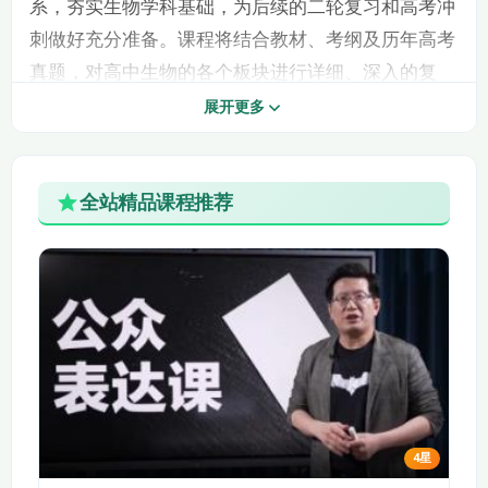
系，夯实生物学科基础，为后续的二轮复习和高考冲
第5讲 细胞的代谢
第5讲 细胞的代谢
（下）1(1)
（下）1
刺做好充分准备。课程将结合教材、考纲及历年高考
真题，对高中生物的各个板块进行详细、深入的复
第5讲 细胞的代谢
第5讲 细胞的代谢
习，确保学生对生物学概念、原理和实验有清晰的理
（下）2(1)
（下）2
展开更多
解和掌握，提升学生的生物学科综合素养和解题能
第6讲 细胞的增殖与
第6讲 细胞的增殖与
力。
分化1(1)
分化1
全站精品课程推荐
二、课程目标
第6讲 细胞的增殖与
第6讲 细胞的增殖与
知识巩固目标：
分化2(1)
分化2
引导学生回顾高中生物必修和选修教材中的重要知识
第7讲 遗传的物质基
第7讲 遗传的物质基
点，包括细胞的结构与功能、遗传与进化、稳态与环
础（上）1(1)
础（上）1
境、生物技术实践等，让学生对生物学科的核心概念
第7讲 遗传的物质基
第7讲 遗传的物质基
和基本原理有深入的理解和记忆。
础（上）2(1)
础（上）2
帮助学生掌握生物学科的内在逻辑和知识关联，将分
散的知识点串联成系统的知识网络，形成完整的知识
第8讲 遗传的物质基
第8讲 遗传的物质基
础（下）1(1)
础（下）1
4星
体系，便于学生整体把握和记忆。