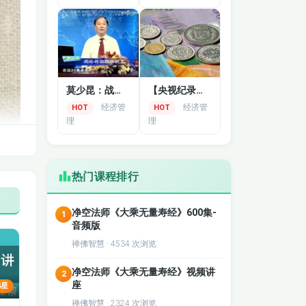
莫少昆：战略管理讲座视频
【央视纪录片】货币的本质（全10集）
经济管
经济管
HOT
HOT
理
理
热门课程排行
净空法师《大乘无量寿经》600集-
1
音频版
禅佛智慧 · 4534 次浏览
净空法师《大乘无量寿经》视频讲
2
座
4星
禅佛智慧 · 2324 次浏览