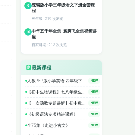
统编版小学三年级语文下册全套课
9
程
三年级 · 219 次浏览
中华五千年全集-袁腾飞全集视频讲
10
座
，旨在
百家讲坛 · 213 次浏览
实际应
全球
最新课程
为学员
人教PEP版小学英语 四年级下册同步精讲
NEW
于自身
【初中生物课程】七八年级生物精讲
NEW
【一次函数专题讲解】初中数学全套课程 中考数学 专题
NEW
《初级语法专项精讲课程》
NEW
全75集《走进小古文》
NEW