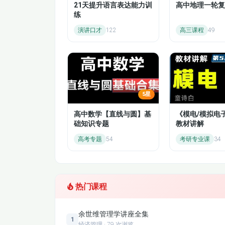
21天提升语言表达能力训
高中地理一轮复
练
演讲口才
122
高三课程
49
5星
高中数学【直线与圆】基
《模电/模拟电
础知识专题
教材讲解
高考专题
54
考研专业课
34
热门课程
余世维管理学讲座全集
1
经济管理 · 79 次浏览