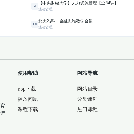
【中央财经大学】人力资源管理【全34讲】
9
经济管理
北大冯科：金融思维教学合集
10
经济管理
个人故事、企业文化建设等多个方面，具体如下：
其在商业界的影响力；
使用帮助
网站导航
；
；
app下载
网站目录
想法；
企业文化体系；
目
播放问题
分类课程
历程；
教育
课程下载
热门课程
则；
间进
现其思想精华；
；