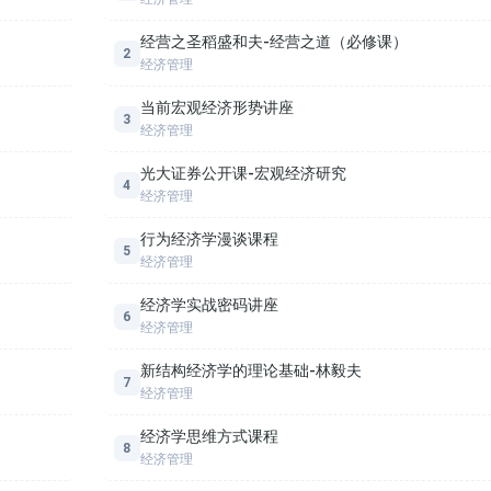
经营之圣稻盛和夫-经营之道（必修课）
2
经济管理
当前宏观经济形势讲座
3
经济管理
必修课）》全面解析被誉为“经营之圣”的稻盛和夫的经营理念与实践智慧
光大证券公开课-宏观经济研究
4
水平。课程内容涵盖稻盛和夫的个人经历、经营哲学、企业文化建设以及
经济管理
盛和夫的思想融入到现代企业的管理实践中。
课程概述
行为经济学漫谈课程
第二电电两家世界500强企业，更以其独特的经营哲学和管理方法影响了
5
经济管理
“敬天爱人”、“阿米巴经营”、“京瓷哲学”、“利他之心”等关键概念，
与实际案例分析，帮助学员从不同角度理解稻盛和夫的经营之道，并应用
经济学实战密码讲座
6
经济管理
新结构经济学的理论基础-林毅夫
示；
7
经济管理
益求精”等；
经济学思维方式课程
8
经济管理
响；
值观。