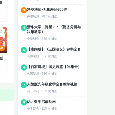
讲
净空法师-无量寿经600讲
3
禅佛智慧 · 787 次浏览
清华大学（肖星）：《财务分析与
4
决策教学》
金融财会 · 565 次浏览
4星
【袁阔成】《三国演义》评书全套
5
有声读物 · 356 次浏览
础
【百家讲坛】国史通鉴【94集全】
6
名家讲坛 · 336 次浏览
人教版九年级化学全套教学视频
7
初三课程 · 233 次浏览
幼儿数学启蒙动画
8
小学综合 · 225 次浏览