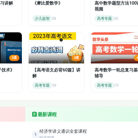
习讲解
《摩比爱数学》
高中数学题型方法100
视频
少儿益智
58
高考专题
62
3星
5星
子技术》
【高考语文必背60篇】讲
高考数学一轮总复习基
解
辅导
高考专题
39
高考专题
29
最新课程
经济学讲义通识全套课程
1
经济管理