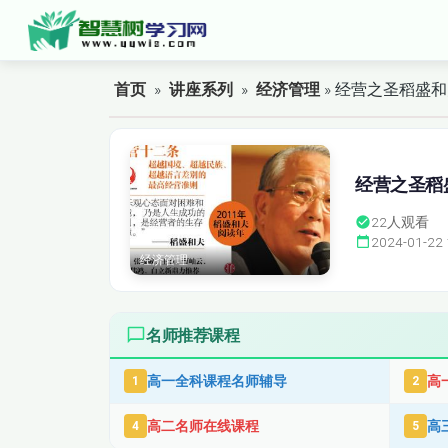
首页
»
讲座系列
»
经济管理
» 经营之圣稻盛
经营之圣稻
22
人观看
2024-01-22 
经济管理
名师推荐课程
高一全科课程名师辅导
高
1
2
高二名师在线课程
高
4
5