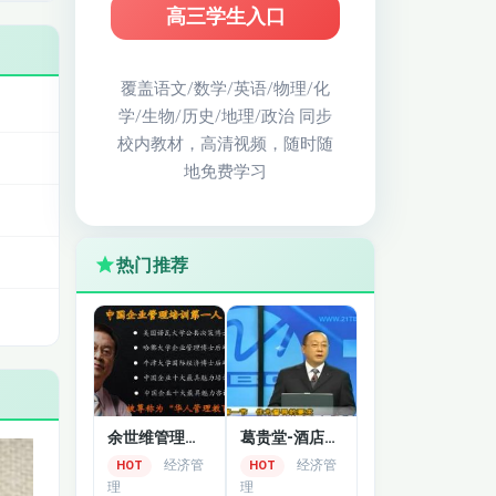
高三学生入口
覆盖语文/数学/英语/物理/化
学/生物/历史/地理/政治 同步
校内教材，高清视频，随时随
地免费学习
热门推荐
余世维管理学讲座全集
葛贵堂-酒店督导管理方法讲座
经济管
经济管
HOT
HOT
理
理