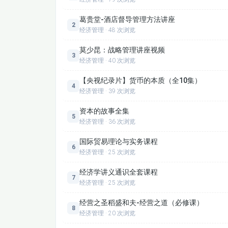
葛贵堂-酒店督导管理方法讲座
2
经济管理 · 48 次浏览
莫少昆：战略管理讲座视频
3
经济管理 · 40 次浏览
内容简介：本课程《经营之圣稻盛和夫-经营之道（
【央视纪录片】货币的本质（全10集）
4
帮助学员深入理解其核心思想，提升企业经营管理
经济管理 · 39 次浏览
用案例，通过系统化的讲解，让学员掌握如何将稻
资本的故事全集
稻盛和夫是日本著名的企业家，他不仅创办了京瓷和
5
经济管理 · 36 次浏览
众多企业家。本课程围绕稻盛和夫的核心理念展开，包括
提供一套完整的经营思维框架。课程结合理论讲解
国际贸易理论与实务课程
6
企业或组织中。
学习目标
经济管理 · 25 次浏览
通过本课程的学习，学员将能够：
经济学讲义通识全套课程
理解稻盛和夫的经营哲学及其对现代企业管理的启
7
经济管理 · 25 次浏览
掌握“阿米巴经营”模式的运作机制及实施方法；
深入学习“京瓷哲学”的核心理念，如“自燃型人”、“精
经营之圣稻盛和夫-经营之道（必修课）
8
经济管理 · 20 次浏览
了解稻盛和夫的个人成长历程及其对企业文化的影
运用“利他之心”理念，构建更具社会责任感的企业价