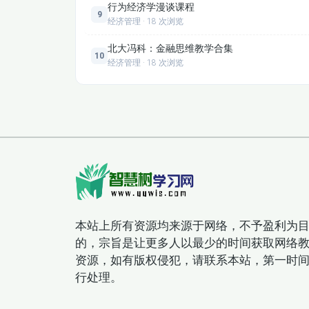
行为经济学漫谈课程
9
适用人群
经济管理 · 18 次浏览
本课程适合以下人群学习：
北大冯科：金融思维教学合集
企业经营者、创业者及管理层人员；
10
经济管理 · 18 次浏览
企业管理专业的学生及研究者；
对日本企业文化及经营哲学感兴趣的人士；
希望提升自身领导力与管理能力的职场人士。
课程大纲
课程共分为10个章节，涵盖稻盛和夫的经营理念、
1. 稻盛和夫：经营之圣——介绍稻盛和夫的生平及
2. 稻盛和夫：经营哲学——深入剖析其核心经营思想
3. 稻盛和夫：商道——探讨其商业道德与社会责任观
4. 稻盛和夫：深度专访——通过访谈形式了解其真实
5. 稻盛和夫：京瓷的企业文化——解析京瓷独特的
本站上所有资源均来源于网络，不予盈利为
6. 稻盛和夫：你从哪里来——回顾其人生经历与创业
的，宗旨是让更多人以最少的时间获取网络
7. 稻盛和夫：六项精进——解读其自我修炼的六大原
资源，如有版权侵犯，请联系本站，第一时
8. 稻盛和夫：访谈集锦1——精选多场访谈片段，展
行处理。
9. 稻盛和夫：访谈集锦2——进一步挖掘其管理理念