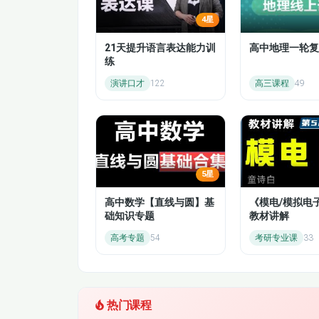
4星
第八节 利润形成与分配业务账务处理（1）
21天提升语言表达能力训
高中地理一轮复
办理会计与财务会计是现代企业会计的两大
练
第一节 会计凭证概述
使用者提供财务信息，发挥其社会本能机
演讲口才
122
高三课程
49
第三节 记账凭证
机能。办理会计是一门综合性边缘学科，
机结合起来，利用财务会计所提供的资料
第一节 会计账簿概述
控制及事后的分析、考核，有效帮手企业
该课程前，首先应开设财务会计、成本会
第三节 会计账簿的格式与登记方法
5星
论和基本方法，特别是掌握各种决策、控
第五节 错账查找与更正的方法
高中数学【直线与圆】基
《模电/模拟电
的能力。
础知识专题
教材讲解
第八章 账务处理程序（全）
高考专题
54
考研专业课
33
第二节 财产清查的方法
第一节 财务报表概述（1）
热门课程