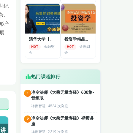
世纪
杂、
形产
发展。
清华大学【肖星财务思维课】
投资学精品课-清华大学
金融财
金融财
HOT
HOT
会
会
热门课程排行
净空法师《大乘无量寿经》600集-
1
音频版
禅佛智慧 · 4534 次浏览
净空法师《大乘无量寿经》视频讲
2
座
禅佛智慧 · 2319 次浏览