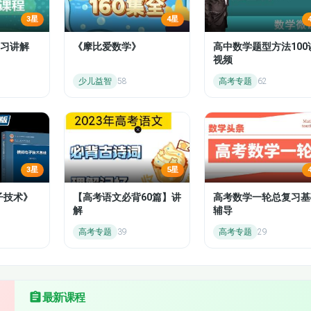
3星
4星
第八节 利润形成与分配业务账务处理（2）
习讲解
《摩比爱数学》
高中数学题型方法100
支柱，共同构成一个统一的会计信息系统 。财务会计主要为
视频
第二节 原始凭证
能；办理会计则主要为内部办理者提供办理信息，发挥其办理
少儿益智
58
高考专题
62
第四节 凭证的传递与保管
具有较强的理论性和实务操作性。它将现代办理科学与会计学
，运用科学理论和技术方法进行事前的预测、决策、计划，事
第二节 会计账簿的设置与登记
提高竞争力。本课程是高年级会计专业学生开设的专业课程，
计等课程。通过本课程的教学，使学生能够掌握办理会计的基
第四节 对账与结账
3星
5星
制，责任考核等技术方法，培养学生分析，解决企业办理具体
第六节 会计账簿的更换和保管
子技术》
【高考语文必背60篇】讲
高考数学一轮总复习基
解
辅导
第一节 财产清查概述
高考专题
39
高考专题
29
第三节 财产清查结果的处理
第一节 财务报表概述 （2）
最新课程