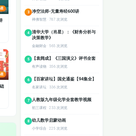
4星
净空法师-无量寿经600讲
3
禅佛智慧 · 787 次浏览
讲
外部
清华大学（肖星）：《财务分析与
4
本能
决策教学》
科有
金融财会 · 565 次浏览
中的
【袁阔成】《三国演义》评书全套
5
学习
有声读物 · 356 次浏览
本理
4星
【百家讲坛】国史通鉴【94集全】
问题
6
础
名家讲坛 · 336 次浏览
人教版九年级化学全套教学视频
7
初三课程 · 233 次浏览
幼儿数学启蒙动画
8
小学综合 · 225 次浏览