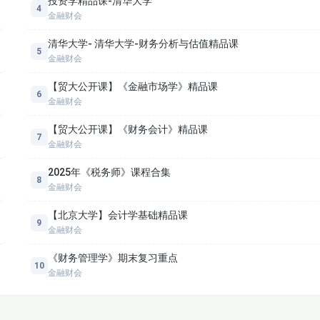
投资学精品课-清华大学
4
9.4 股票估值定价（二）
金融财会
清华大学- 清华大学-财务分析与估值精品课
10.3 期权合约
5
金融财会
10.6
【贸大公开课】《金融市场学》精品课
6
金融财会
11.2 投资基金的种类
【贸大公开课】《财务会计》精品课
7
金融财会
12.1外汇基础知识
2025年《税务师》课程合集
8
12.3即期外汇交易
金融财会
【北京大学】会计学基础精品课
12.5套汇交易和套利交易
9
金融财会
13.2
《财务管理学》期末复习重点
10
金融财会
13.4.1