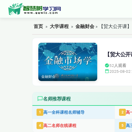
首页
»
大学课程
»
金融财会
» 【贸大公开课
【贸大公开
52
人观看
2025-08-02 
金融财会
名师推荐课程
高一全科课程名师辅导
高
1
2
高二名师在线课程
高
4
5