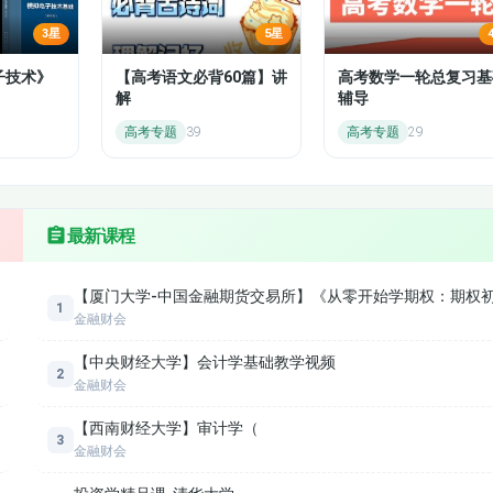
3星
5星
6.3.2 修正久期与利率风险
子技术》
【高考语文必背60篇】讲
高考数学一轮总复习基
解
辅导
7.1 抵押贷款及其特点
高考专题
39
高考专题
29
7.2.2 抵押贷款的类型（2）
7.3.2 美国次贷危机
最新课程
8.1.2 股票市场概述（2）
【厦门大学-中国金融期货交易所】《从零开始学期权：期权
8.3 中国股票市场
1
金融财会
8.5.1 股票流通市场（一）股票交易市场
【中央财经大学】会计学基础教学视频
2
金融财会
8.5.3股票流通市场（三）竞价交易制度
【西南财经大学】审计学（
3
金融财会
9.2 股票发行定价