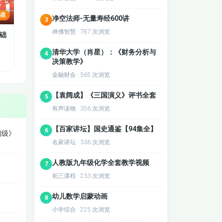
4星
净空法师-无量寿经600讲
3
禅佛智慧 · 787 次浏览
础
清华大学（肖星）：《财务分析与
4
决策教学》
金融财会 · 565 次浏览
【袁阔成】《三国演义》评书全套
5
有声读物 · 356 次浏览
【百家讲坛】国史通鉴【94集全】
6
初级》
名家讲坛 · 336 次浏览
人教版九年级化学全套教学视频
7
初三课程 · 233 次浏览
幼儿数学启蒙动画
8
小学综合 · 225 次浏览