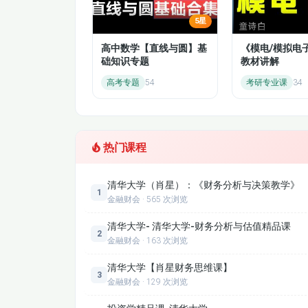
5星
6.3.1 久期及其计算
高中数学【直线与圆】基
《模电/模拟电
础知识专题
教材讲解
6.3.3 凸度与免疫
高考专题
54
考研专业课
34
7.2.1 抵押贷款的类型（1）
7.3.1抵押贷款二级市场_1
热门课程
8.1.1股票市场概述（1）
清华大学（肖星）：《财务分析与决策教学》
8.2 国际股票市场
1
金融财会 · 565 次浏览
8.4 股票发行市场（一）一级市场
清华大学- 清华大学-财务分析与估值精品课
2
金融财会 · 163 次浏览
8.5.2 股票流通市场（二）股价指数
清华大学【肖星财务思维课】
3
金融财会 · 129 次浏览
9.1 有效市场假说