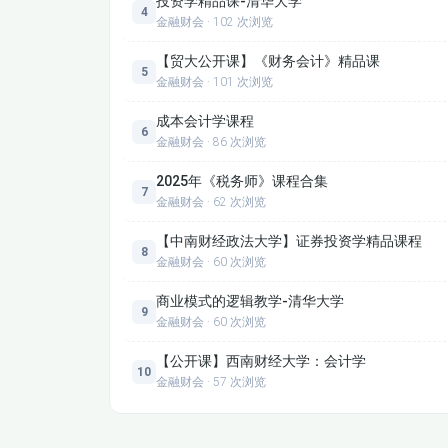
投资学精品课-清华大学
4
9.3 股票估值定价（一）
金融财会 · 102 次浏览
【贸大公开课】《财务会计》精品课
金融市场10.1
5
金融财会 · 101 次浏览
10.5
成本会计学课程
6
金融财会 · 86 次浏览
11.1 投资基金概述
2025年《税务师》课程合集
7
金融财会 · 62 次浏览
11.3证券投资基金市场的运行机制
【中南财经政法大学】证券投资学精品课程
8
12.2外汇市场概述
金融财会 · 60 次浏览
商业模式的逻辑教学-清华大学
12.4远期外汇交易与掉期交易
9
金融财会 · 60 次浏览
13.1
【公开课】西南财经大学：会计学
10
金融财会 · 57 次浏览
13.3
13.4.2