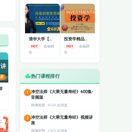
清华大学【肖星财务思维课】
投资学精品课-清华大学
金融财
金融财
HOT
HOT
会
会
热门课程排行
4星
讲
净空法师《大乘无量寿经》600集-
1
音频版
禅佛智慧 · 4534 次浏览
净空法师《大乘无量寿经》视频讲
2
座
禅佛智慧 · 2324 次浏览