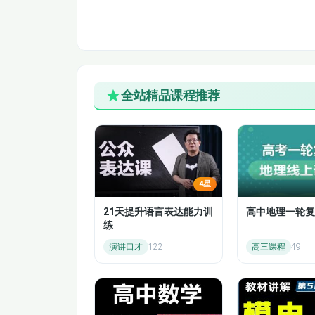
3.2
3.3.2
4.1货币市市场概述
全站精品课程推荐
4.3票据市场
4.5回购市场
4.7货币市场工具的定价
4星
21天提升语言表达能力训
高中地理一轮复
5.1.2 债券的分类（1）
练
演讲口才
122
高三课程
49
5.1.4 债券的发行和评级
5.2.2 债券交易规则（2）
6.1.2 债券定价公式