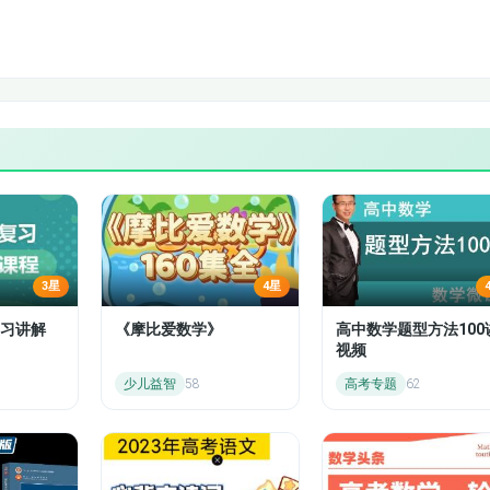
3.3.1
3.3.3
4.2国库券市场
4.4同业拆借市场
4.6 NCDs和货币市场基金
5.1.1 什么是债券
3星
4星
习讲解
《摩比爱数学》
高中数学题型方法100
5.1.3 债券的分类（2）
视频
少儿益智
58
高考专题
62
5.2.1 债券交易规则（1）
5.3 国际债券市场
6.2.2 债券价值属性