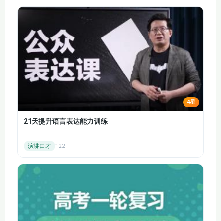
4.2 价格下限的概念
4.3 税收归宿的决定
最低工资 公平或效
因素
率？
5.1.1 消费者剩余的概
5.1.2 消费者剩余的衡
念
量
5.1.3 生产者剩余
5.1.4 市场效率的衡量
4星
5.2.1 赋税对总剩余的
5.2.2 赋税对产生的无
影响
谓损失
21天提升语言表达能力训练
5.3.1 自由贸易能够增
5.3.2 贸易保护导致一
演讲口才
122
加本国福利
国社会福利损失
6.1.1 外部性的含义和
6.1.2 外部性导致市场
分类
低效率
6.2.1 外部性的解决方
6.2.2 外部性的解决方
法之一：公共政策
法之二：私人协商