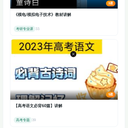
银行的准备金 公开市
3星
了物价水平
场操作 法定准备金率
《模电/模拟电子技术》教材讲解
13.4 皮鞋成本 菜单
13.3.2 货币中性
成本 资源配置成本
考研专业课
33
税收扭曲
14.1 经济波动没有规
14.2 财富效应 利率
律 经济波动的分析框
效应 汇率效应 为什
架
么总需求经常变化
14.3.1 长期总供给曲
14.3.2 短期总供给曲
线
线
14.4 分析宏观经济波
动的步骤 总需求变化
15.1.1 流动性偏好理
5星
的短期影响和长期影
论
响
【高考语文必背60篇】讲解
15.1.2 货币政策的作
15.2.1 财政政策的乘
高考专题
39
用
数效应