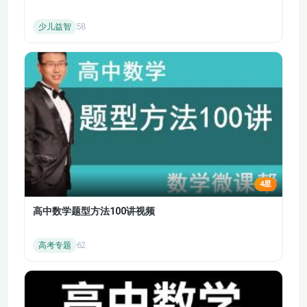
产生的原因 自然垄断
条件 市场供给曲线
少儿益智
58
9.2.1 垄断厂商的收益
9.2.2 垄断厂商的产量
规律
决策
9.2.3 垄断市场的效率
9.3.1 垄断企业的完全
损失
价格歧视
9.3.2 现实中的求价格
9.4 反托拉斯法 管制
决策
10.1.1 GDP及相关指
10.1.2 GDP的含义及
4星
标
其组成
高中数学题型方法100讲视频
10.1.3 GDP存在的缺
10.2.1 生活费用的衡
陷
量指标
高考专题
62
10.2.2 通货膨胀率的
10.3.1 失业的类型
衡量
10.3.2 失业状况的衡
11.1 人均收入的差异