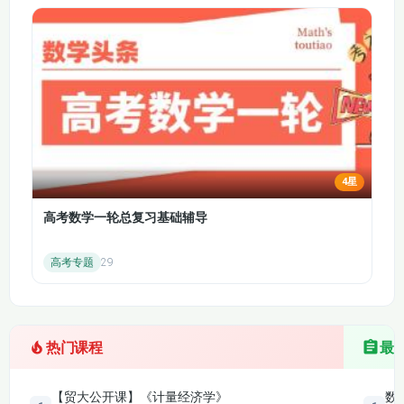
15.2.2 财政政策的总
15.3 货币政策的局限
效应
性 财政政策的局限性
4星
高考数学一轮总复习基础辅导
高考专题
29
热门课程
最
【贸大公开课】《计量经济学》
数