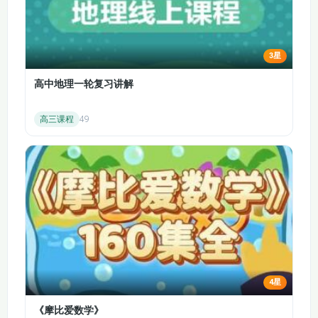
6.3.1 公共物品和公共
6.3.2公共物品和公共
资源的概念
资源的提供
3星
7.1 机会成本 显性成
7.2.1 短期中总成本的
本与隐性成本 经济利
高中地理一轮复习讲解
变化规律
润与会计利润
高三课程
49
7.3 长期成本与短期
7.2.2 短期中的边际成
成本的关系 规模经济
本和平均成本
与规模不经济
8.1 竞争市场的特征
8.2.1 竞争市场中企业
竞争市场中企业的收
的产量决策
益规律
8.2.2 竞争市场中企业
8.2.3 竞争市场的短期
的停产决策
供给
4星
8.3 进入和退出机制
9.1 垄断的含义 垄断
《摩比爱数学》
竞争市场长期均衡的