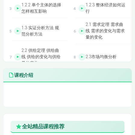
1.2.2 单个主体的选择
1.2.3 整体经济如何运
怎样相互影响
行
2.1 需求定理 需求曲
1.3 实证分析方法 规
线 需求的变化与需求
范分析方法
量的变化
2.2 供给定理 供给曲
线 供给的变化与供给
2.3市场均衡分析
量的变化
课程介绍
3.1.1 什么是需求价格
3.1.2 需求价格弹性的
弹性
计算
3.1.3 需求价格弹性的
3.2 其他的需求弹性
用途
供给价格弹性
3.3 谷贱伤农 OPEC
4.1 价格上限的概念
控制石油价格的能力
加油站前的长队 低房
全站精品课程推荐
禁毒的作用
租政策 公平或效率？