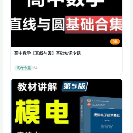
量
收入增长率的差异
11.2 总劳动小时数
11.3 增加储蓄和投资
生产率 生产率的影响
增加人力资本 加强研
因素
发 保持产权稳定等
5星
12.1 投资的决定 储
12.2 金融市场 金融
蓄的决定 投资等于储
高中数学【直线与圆】基础知识专题
中介机构
蓄
高考专题
54
12.3.1 可贷资金市场
12.3.2 政策对可贷资
的均衡
金市场的影响
13.1.2 商业银行创造
13.1.1 货币的概念
货币的过程（1）
13.1.3 商业银行创造
13.1.4 商业银行经营
货币的过程（2）
中的风险
13.2 货币乘数 商业
13.3.1 货币供给决定